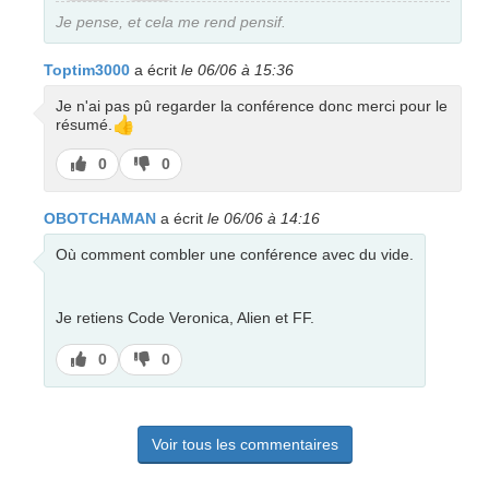
pas
Je pense, et cela me rend pensif.
Toptim3000
a écrit
le 06/06 à 15:36
Je n'ai pas pû regarder la conférence donc merci pour le
👍
résumé.
J’aime
J’aime
0
0
pas
OBOTCHAMAN
a écrit
le 06/06 à 14:16
Où comment combler une conférence avec du vide.
Je retiens Code Veronica, Alien et FF.
J’aime
J’aime
0
0
pas
Voir tous les commentaires