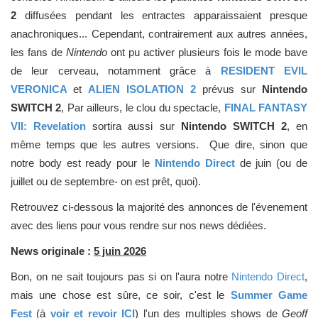
2
diffusées pendant les entractes apparaissaient presque
anachroniques... Cependant, contrairement aux autres années,
les fans de
Nintendo
ont pu activer plusieurs fois le mode bave
de leur cerveau, notamment grâce à
RESIDENT EVIL
VERONICA
et
ALIEN ISOLATION 2
prévus sur
Nintendo
SWITCH 2
, Par ailleurs, le clou du spectacle,
FINAL FANTASY
VII: Revelation
sortira aussi sur
Nintendo SWITCH 2
, en
même temps que les autres versions. Que dire, sinon que
notre body est ready pour le
Nintendo Direct
de juin (ou de
juillet ou de septembre- on est prêt, quoi).
Retrouvez ci-dessous la majorité des annonces de l'évenement
avec des liens pour vous rendre sur nos news dédiées.
News originale :
5 juin 2026
Bon, on ne sait toujours pas si on l'aura notre
Nintendo Direct
,
mais une chose est sûre, ce soir, c'est le
Summer Game
Fest
(à
voir et revoir ICI
) l'un des multiples shows de
Geoff