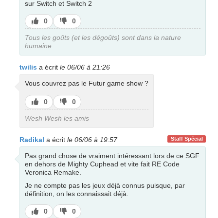
sur Switch et Switch 2
J’aime
J’aime
0
0
pas
Tous les goûts (et les dégoûts) sont dans la nature
humaine
twilis
a écrit
le 06/06 à 21:26
Vous couvrez pas le Futur game show ?
J’aime
J’aime
0
0
pas
Wesh Wesh les amis
Radikal
a écrit
le 06/06 à 19:57
Staff Spécial
Pas grand chose de vraiment intéressant lors de ce SGF
en dehors de Mighty Cuphead et vite fait RE Code
Veronica Remake.
Je ne compte pas les jeux déjà connus puisque, par
définition, on les connaissait déjà.
J’aime
J’aime
0
0