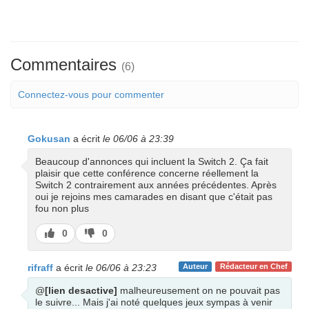
Commentaires
(6)
Connectez-vous pour commenter
Gokusan
a écrit
le 06/06 à 23:39
Beaucoup d'annonces qui incluent la Switch 2. Ça fait
plaisir que cette conférence concerne réellement la
Switch 2 contrairement aux années précédentes. Après
oui je rejoins mes camarades en disant que c'était pas
fou non plus
J’aime
J’aime
0
0
pas
rifraff
a écrit
le 06/06 à 23:23
Auteur
Rédacteur en Chef
@
[lien desactive]
malheureusement on ne pouvait pas
le suivre... Mais j'ai noté quelques jeux sympas à venir