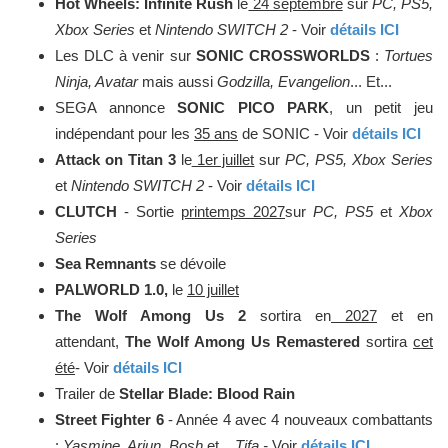
Hot Wheels: Infinite Rush
le
24 septembre
sur
PC, PS5,
Xbox Series
et
Nintendo SWITCH 2
- Voir
détails ICI
Les DLC à venir sur
SONIC CROSSWORLDS
:
Tortues
Ninja, Avatar
mais aussi
Godzilla, Evangelion
... Et...
SEGA annonce
SONIC PICO PARK
, un petit jeu
indépendant pour les
35 ans
de SONIC - Voir
détails ICI
Attack on Titan 3
le
1er juillet
sur
PC, PS5, Xbox Series
et
Nintendo SWITCH 2
- Voir
détails ICI
CLUTCH
- Sortie
printemps 2027
sur
PC, PS5
et
Xbox
Series
Sea Remnants
se dévoile
PALWORLD 1.0,
le
10 juillet
The Wolf Among Us 2
sortira en
2027
et en
attendant,
The Wolf Among Us Remastered
sortira
cet
été
- Voir
détails ICI
Trailer de
Stellar Blade: Blood Rain
Street Fighter 6
- Année 4 avec 4 nouveaux combattants
:
Yasmine, Arjun, Bosh
et...
Tifa -
Voir
détails ICI