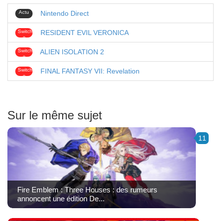
Actu
Nintendo Direct
Switch
RESIDENT EVIL VERONICA
2
Switch
ALIEN ISOLATION 2
2
Switch
FINAL FANTASY VII: Revelation
2
Sur le même sujet
11
Fire Emblem : Three Houses : des rumeurs
annoncent une édition De...