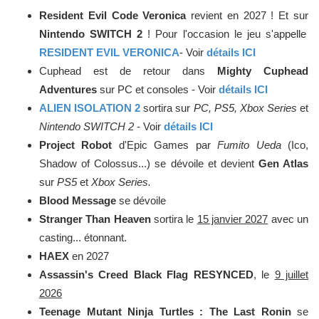
Resident Evil Code Veronica
revient en 2027 ! Et sur
Nintendo SWITCH 2
! Pour l'occasion le jeu s'appelle
RESIDENT EVIL VERONICA
- Voir
détails ICI
Cuphead est de retour dans
Mighty Cuphead
Adventures
sur PC et consoles - Voir
détails ICI
ALIEN ISOLATION 2
sortira sur
PC, PS5, Xbox Series
et
Nintendo SWITCH 2
- Voir
détails ICI
Project Robot
d'Epic Games par
Fumito Ueda
(Ico,
Shadow of Colossus...) se dévoile et devient
Gen Atlas
sur
PS5
et
Xbox Series.
Blood Message
se dévoile
Stranger Than Heaven
sortira le
15 janvier 2027
avec un
casting... étonnant.
HAEX
en 2027
Assassin's Creed Black Flag RESYNCED
, le
9 juillet
2026
Teenage Mutant Ninja Turtles : The Last Ronin
se