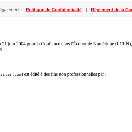
 également :
Politique de Confidentialité
|
Règlement de la C
du 21 juin 2004 pour la Confiance dans l'Économie Numérique (LCEN), le
vi.
) est édité à des fins non professionnelles par :
master.com