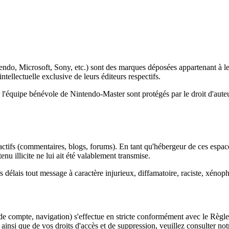
o, Microsoft, Sony, etc.) sont des marques déposées appartenant à leur
ntellectuelle exclusive de leurs éditeurs respectifs.
l'équipe bénévole de Nintendo-Master sont protégés par le droit d'auteur.
ractifs (commentaires, blogs, forums). En tant qu'hébergeur de ces espace
u illicite ne lui ait été valablement transmise.
fs délais tout message à caractère injurieux, diffamatoire, raciste, xéno
on de compte, navigation) s'effectue en stricte conformément avec le Rè
ainsi que de vos droits d'accès et de suppression, veuillez consulter no