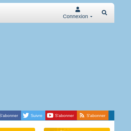
Connexion
S'abonner
Suivre
S'abonner
S'abonner