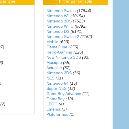
r par type
Filtrer par console
Nintendo Switch
(17544)
Nintendo Wii
(10154)
Nintendo 3DS
(7623)
Nintendo Wii U
(5892)
)
Nintendo DS
(5141)
Nintendo Switch 2
(1152)
Mobile
(623)
27)
GameCube
(255)
Retro-Gaming
(226)
New Nintendo 3DS
(92)
6)
Musique
(55)
Actualité
(37)
)
Nintendo 2DS
(36)
NES
(31)
)
Nintendo 64
(15)
Super NES
(12)
GameBoy Advance
(11)
GameBoy
(10)
(2)
LEGO
(4)
Cinéma
(3)
Plateformes
(1)