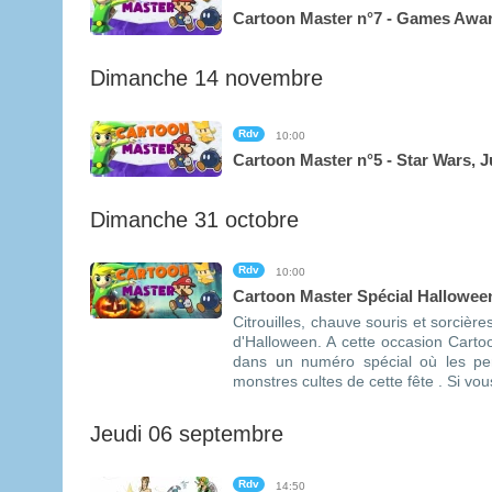
Cartoon Master n°7 - Games Awar
Dimanche 14 novembre
Rdv
10:00
Cartoon Master n°5 - Star Wars, 
Dimanche 31 octobre
Rdv
10:00
Cartoon Master Spécial Hallowee
Citrouilles, chauve souris et sorcièr
d'Halloween. A cette occasion Carto
dans un numéro spécial où les pe
monstres cultes de cette fête . Si vous
Jeudi 06 septembre
Rdv
14:50