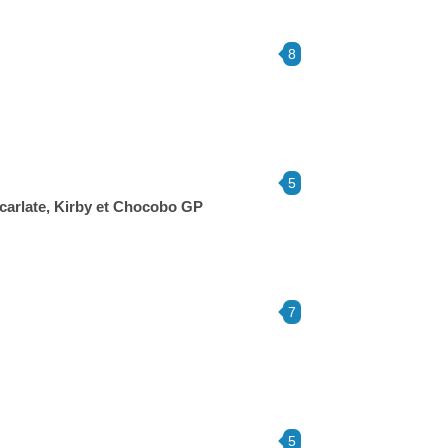
8
5
carlate, Kirby et Chocobo GP
7
5