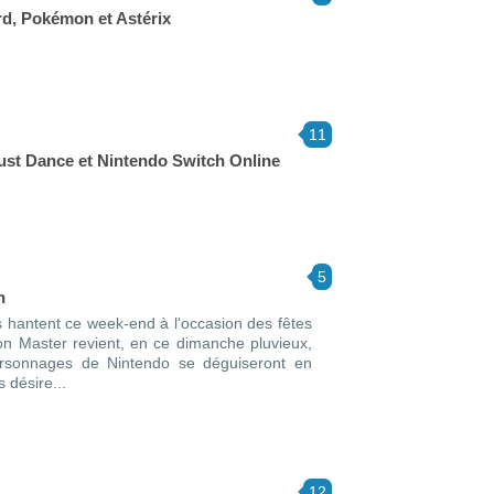
d, Pokémon et Astérix
11
Just Dance et Nintendo Switch Online
5
n
es hantent ce week-end à l'occasion des fêtes
on Master revient, en ce dimanche pluvieux,
rsonnages de Nintendo se déguiseront en
 désire...
12