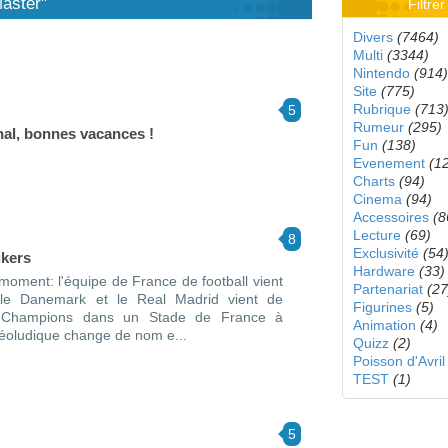
aster"
Filtre
Divers
(7464)
Multi
(3344)
Nintendo
(914)
Site
(775)
Rubrique
(713
5
Rumeur
(295)
nal, bonnes vacances !
Fun
(138)
Evenement
(1
Charts
(94)
Cinema
(94)
Accessoires
(8
Lecture
(69)
8
Exclusivité
(54
ikers
Hardware
(33)
e moment: l'équipe de France de football vient
Partenariat
(27
 le Danemark et le Real Madrid vient de
Figurines
(5)
 Champions dans un Stade de France à
Animation
(4)
idéoludique change de nom e...
Quizz
(2)
Poisson d'Avril
TEST
(1)
5