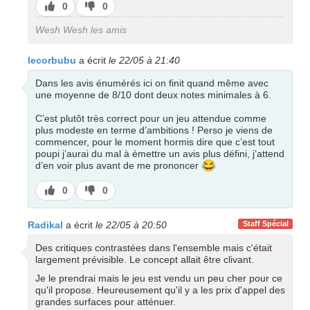
J’aime
J’aime
0
0
pas
Wesh Wesh les amis
lecorbubu
a écrit
le 22/05 à 21:40
Dans les avis énumérés ici on finit quand même avec
une moyenne de 8/10 dont deux notes minimales à 6.
C’est plutôt très correct pour un jeu attendue comme
plus modeste en terme d’ambitions ! Perso je viens de
commencer, pour le moment hormis dire que c’est tout
poupi j’aurai du mal à émettre un avis plus défini, j’attend
😂
d’en voir plus avant de me prononcer
J’aime
J’aime
0
0
pas
Radikal
a écrit
le 22/05 à 20:50
Staff Spécial
Des critiques contrastées dans l'ensemble mais c'était
largement prévisible. Le concept allait être clivant.
Je le prendrai mais le jeu est vendu un peu cher pour ce
qu'il propose. Heureusement qu'il y a les prix d'appel des
grandes surfaces pour atténuer.