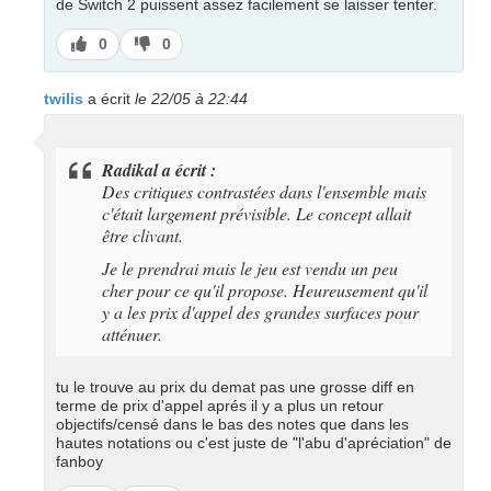
de Switch 2 puissent assez facilement se laisser tenter.
J’aime
J’aime
0
0
pas
twilis
a écrit
le 22/05 à 22:44
Radikal a écrit :
Des critiques contrastées dans l'ensemble mais
c'était largement prévisible. Le concept allait
être clivant.
Je le prendrai mais le jeu est vendu un peu
cher pour ce qu'il propose. Heureusement qu'il
y a les prix d'appel des grandes surfaces pour
atténuer.
tu le trouve au prix du demat pas une grosse diff en
terme de prix d'appel aprés il y a plus un retour
objectifs/censé dans le bas des notes que dans les
hautes notations ou c'est juste de "l'abu d'apréciation" de
fanboy