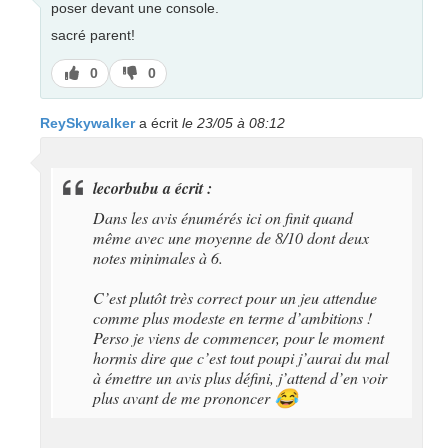
poser devant une console.
sacré parent!
J’aime
J’aime
0
0
pas
ReySkywalker
a écrit
le 23/05 à 08:12
lecorbubu a écrit :
Dans les avis énumérés ici on finit quand
même avec une moyenne de 8/10 dont deux
notes minimales à 6.
C’est plutôt très correct pour un jeu attendue
comme plus modeste en terme d’ambitions !
Perso je viens de commencer, pour le moment
hormis dire que c’est tout poupi j’aurai du mal
à émettre un avis plus défini, j’attend d’en voir
plus avant de me prononcer
😂