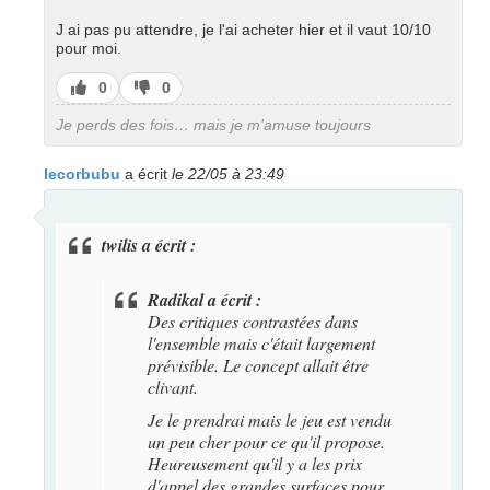
J ai pas pu attendre, je l'ai acheter hier et il vaut 10/10
pour moi.
J’aime
J’aime
0
0
pas
Je perds des fois… mais je m’amuse toujours
lecorbubu
a écrit
le 22/05 à 23:49
twilis a écrit :
Radikal a écrit :
Des critiques contrastées dans
l'ensemble mais c'était largement
prévisible. Le concept allait être
clivant.
Je le prendrai mais le jeu est vendu
un peu cher pour ce qu'il propose.
Heureusement qu'il y a les prix
d'appel des grandes surfaces pour