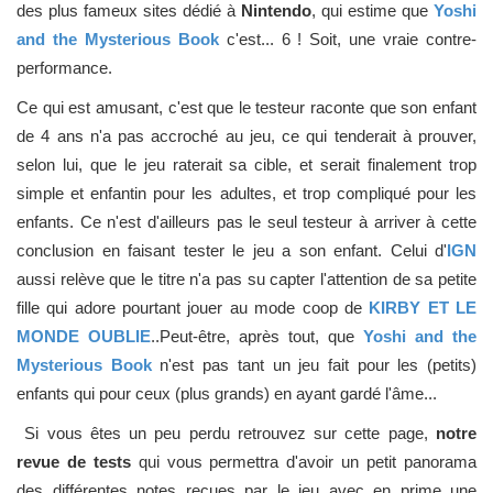
des plus fameux sites dédié à
Nintendo
, qui estime que
Yoshi
and the Mysterious Book
c'est... 6 ! Soit, une vraie contre-
performance.
Ce qui est amusant, c'est que le testeur raconte que son enfant
de 4 ans n'a pas accroché au jeu, ce qui tenderait à prouver,
selon lui, que le jeu raterait sa cible, et serait finalement trop
simple et enfantin pour les adultes, et trop compliqué pour les
enfants. Ce n'est d'ailleurs pas le seul testeur à arriver à cette
conclusion en faisant tester le jeu a son enfant. Celui d'
IGN
aussi relève que le titre n'a pas su capter l'attention de sa petite
fille qui adore pourtant jouer au mode coop de
KIRBY ET LE
MONDE OUBLIE
..Peut-être, après tout, que
Yoshi and the
Mysterious Book
n'est pas tant un jeu fait pour les (petits)
enfants qui pour ceux (plus grands) en ayant gardé l'âme...
Si vous êtes un peu perdu retrouvez sur cette page,
notre
revue de tests
qui vous permettra d'avoir un petit panorama
des différentes notes reçues par le jeu avec en prime une