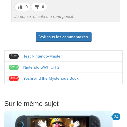
J’aime
J’aime
0
0
pas
Je pense, et cela me rend pensif.
Voir tous les commentaires
Actu
Test Nintendo-Master
Consoles
Nintendo SWITCH 2
Switch
Yoshi and the Mysterious Book
2
Sur le même sujet
24