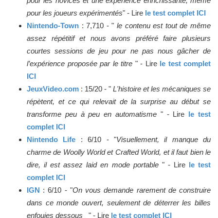
pour les novices et une expérience enrichissante, même
pour les joueurs expérimentés
" - Lire
le test complet ICI
Nintendo-Town
: 7,710 - "
le contenu est tout de même
assez répétitif et nous avons préféré faire plusieurs
courtes sessions de jeu pour ne pas nous gâcher de
l’expérience proposée par le titre
" - Lire
le test complet
ICI
JeuxVideo.com
: 15/20 - "
L'histoire et les mécaniques se
répètent, et ce qui relevait de la surprise au début se
transforme peu à peu en automatisme
" - Lire
le test
complet ICI
Nintendo Life
: 6/10 - "
Visuellement, il manque du
charme de Woolly World et Crafted World, et il faut bien le
dire, il est assez laid en mode portable
" - Lire
le test
complet ICI
IGN
: 6/10 - "
On vous demande rarement de construire
dans ce monde ouvert, seulement de déterrer les billes
enfouies dessous
" - Lire
le test complet ICI