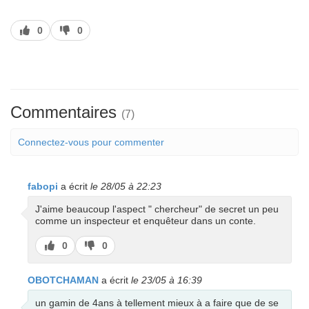
J’aime
J’aime
0
0
pas
Commentaires
(7)
Connectez-vous pour commenter
fabopi
a écrit
le 28/05 à 22:23
J'aime beaucoup l'aspect " chercheur" de secret un peu
comme un inspecteur et enquêteur dans un conte.
J’aime
J’aime
0
0
pas
OBOTCHAMAN
a écrit
le 23/05 à 16:39
un gamin de 4ans à tellement mieux à a faire que de se