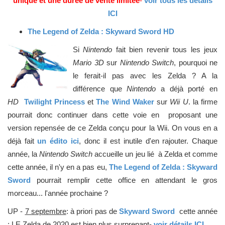
unique et une durée de vente limitée
-
voir tous les détails
ICI
The Legend of Zelda : Skyward Sword HD
Si
Nintendo
fait bien revenir tous les jeux
Mario 3D
sur
Nintendo Switch
, pourquoi ne
le ferait-il pas avec les Zelda ? A la
différence que
Nintendo
a déjà porté en
HD
Twilight Princess
et
The Wind Waker
sur
Wii U
. la firme
pourrait donc continuer dans cette voie en proposant une
version repensée de ce Zelda conçu pour la Wii. On vous en a
déjà fait
un édito ici
, donc il est inutile d'en rajouter. Chaque
année, la
Nintendo Switch
accueille un jeu lié à Zelda et comme
cette année, il n'y en a pas eu,
The Legend of Zelda : Skyward
Sword
pourrait remplir cette office en attendant le gros
morceau... l'année prochaine ?
UP -
7 septembre
: à priori pas de
Skyward Sword
cette année
: LE Zelda de 2020 est bien plus surprenant-
voir détails ICI