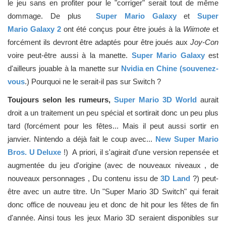
le jeu sans en profiter pour le "corriger" serait tout de même
dommage. De plus
Super Mario Galaxy
et
Super
Mario Galaxy 2
ont été conçus pour être joués à la
Wiimote
et
forcément ils devront être adaptés pour être joués aux
Joy-Con
voire peut-être aussi à la manette.
Super Mario Galaxy
est
d'ailleurs jouable à la manette sur
Nvidia en Chine (souvenez-
vous
.) Pourquoi ne le serait-il pas sur Switch ?
Toujours selon les rumeurs,
Super Mario 3D World
aurait
droit a un traitement un peu spécial et sortirait donc un peu plus
tard (forcément pour les fêtes... Mais il peut aussi sortir en
janvier. Nintendo a déjà fait le coup avec...
New Super Mario
Bros. U Deluxe
!) A priori, il s'agirait d'une version repensée et
augmentée du jeu d'origine (avec de nouveaux niveaux , de
nouveaux personnages , Du contenu issu de
3D Land
?) peut-
être avec un autre titre. Un "Super Mario 3D Switch" qui ferait
donc office de nouveau jeu et donc de hit pour les fêtes de fin
d'année. Ainsi tous les jeux Mario 3D seraient disponibles sur