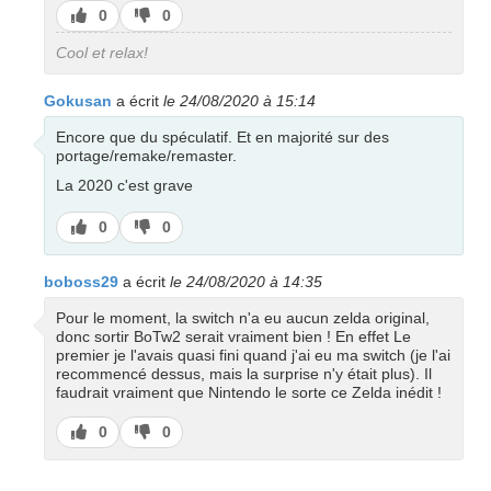
J’aime
J’aime
0
0
pas
Cool et relax!
Gokusan
a écrit
le 24/08/2020 à 15:14
Encore que du spéculatif. Et en majorité sur des
portage/remake/remaster.
La 2020 c'est grave
J’aime
J’aime
0
0
pas
boboss29
a écrit
le 24/08/2020 à 14:35
Pour le moment, la switch n'a eu aucun zelda original,
donc sortir BoTw2 serait vraiment bien ! En effet Le
premier je l'avais quasi fini quand j'ai eu ma switch (je l'ai
recommencé dessus, mais la surprise n'y était plus). Il
faudrait vraiment que Nintendo le sorte ce Zelda inédit !
J’aime
J’aime
0
0
pas