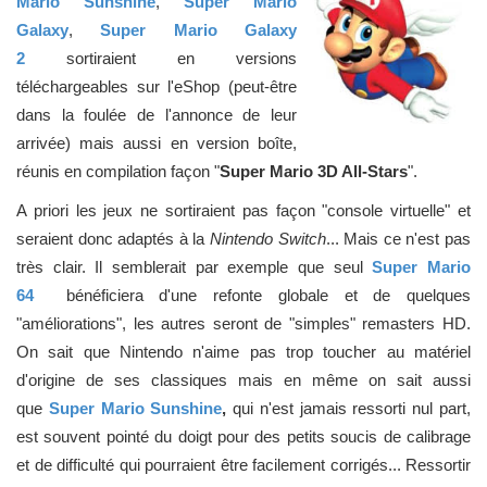
Mario Sunshine
,
Super Mario
Galaxy
,
Super Mario Galaxy
2
sortiraient en versions
téléchargeables sur l'eShop (peut-être
dans la foulée de l'annonce de leur
arrivée) mais aussi en version boîte,
réunis en compilation façon "
Super Mario 3D All-Stars
".
A priori les jeux ne sortiraient pas façon "console virtuelle" et
seraient donc adaptés à la
Nintendo Switch
... Mais ce n'est pas
très clair. Il semblerait par exemple que seul
Super Mario
64
bénéficiera d'une refonte globale et de quelques
"améliorations", les autres seront de "simples" remasters HD.
On sait que Nintendo n'aime pas trop toucher au matériel
d'origine de ses classiques mais en même on sait aussi
que
Super Mario Sunshine
,
qui
n'est jamais ressorti nul part,
est souvent pointé du doigt pour des petits soucis de calibrage
et de difficulté qui pourraient être facilement corrigés... Ressortir