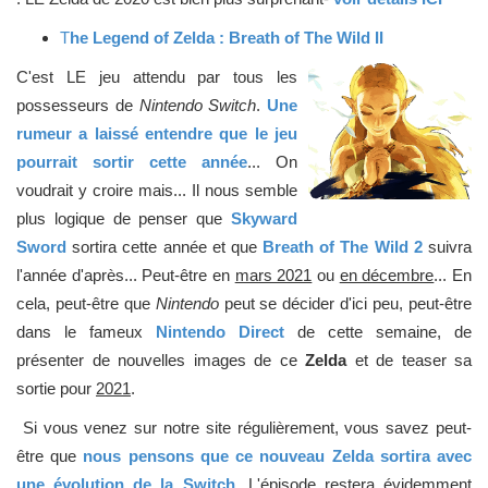
T
he Legend of Zelda : Breath of The Wild II
C'est LE jeu attendu par tous les
possesseurs de
Nintendo Switch
.
Une
rumeur a laissé entendre que le jeu
pourrait sortir cette année
... On
voudrait y croire mais... Il nous semble
plus logique de penser que
Skyward
Sword
sortira cette année et que
Breath of The Wild 2
suivra
l'année d'après... Peut-être en
mars 2021
ou
en décembre
... En
cela, peut-être que
Nintendo
peut se décider d'ici peu, peut-être
dans le fameux
Nintendo Direct
de cette semaine, de
présenter de nouvelles images de ce
Zelda
et de teaser sa
sortie pour
2021
.
Si vous venez sur notre site régulièrement, vous savez peut-
être que
nous pensons que ce nouveau Zelda sortira avec
une évolution de la Switch.
L'épisode restera évidemment