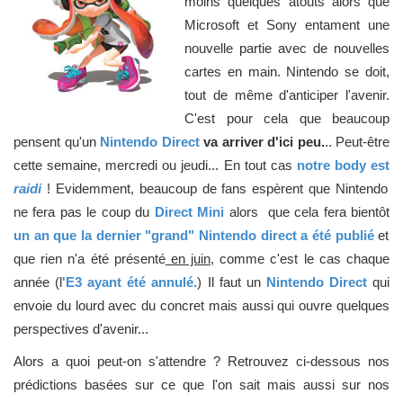
moins quelques atouts alors que
Microsoft et Sony entament une
nouvelle partie avec de nouvelles
cartes en main. Nintendo se doit,
tout de même d'anticiper l'avenir.
C'est pour cela que beaucoup
pensent qu'un
Nintendo Direct
va arriver d'ici peu.
.. Peut-être
cette semaine, mercredi ou jeudi... En tout cas
notre body est
raidi
! Evidemment, beaucoup de fans espèrent que Nintendo
ne fera pas le coup du
Direct Mini
alors que cela fera bientôt
un an que la dernier "grand" Nintendo direct a été publié
et
que rien n'a été présenté
en juin
, comme c'est le cas chaque
année (l
'E3 ayant été annulé.
) Il faut un
Nintendo Direct
qui
envoie du lourd avec du concret mais aussi qui ouvre quelques
perspectives d'avenir...
Alors a quoi peut-on s'attendre ? Retrouvez ci-dessous nos
prédictions basées sur ce que l'on sait mais aussi sur nos