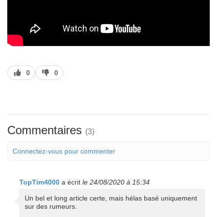
J’aime
J’aime
0
0
pas
Commentaires
(3)
Connectez-vous pour commenter
TopTim4000
a écrit
le 24/08/2020 à 15:34
Un bel et long article certe, mais hélas basé uniquement
sur des rumeurs.