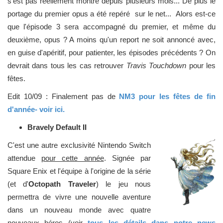
s'est pas réellement montré depuis plusieurs mois... De plus le
portage du premier opus a été repéré sur le net... Alors est-ce
que l'épisode 3 sera accompagné du premier, et même du
deuxième, opus ? A moins qu'un report ne soit annoncé avec,
en guise d'apéritif, pour patienter, les épisodes précédents ? On
devrait dans tous les cas retrouver
Travis Touchdown
pour les
fêtes.
Edit 10/09 : Finalement pas de
NM3 pour les fêtes de fin
d'année- voir ici.
Bravely Default II
C'est une autre exclusivité Nintendo Switch
attendue
pour cette année
. Signée par
Square Enix et l'équipe à l'origine de la série
(et d'
Octopath Traveler
) le jeu nous
permettra de vivre une nouvelle aventure
dans un nouveau monde avec quatre
nouveaux héros (voir
tous les détails dans notre news