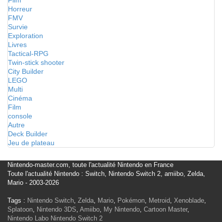
Film
Horreur
FMV
Survie
Exploration
Livres
Tactical-RPG
Twin-stick shooter
City Builder
LEGO
Multi
Cinéma
Film
console
Autre
Deck Builder
Jeu de plateau
Nintendo-master.com, toute l'actualité Nintendo en France
Toute l'actualité Nintendo : Switch, Nintendo Switch 2, amiibo, Zelda,
Mario - 2003-2026
Tags :
Nintendo Switch
,
Zelda
,
Mario
,
Pokémon
,
Metroid
,
Xenoblade
,
Splatoon
,
Nintendo 3DS
,
Amiibo
,
My Nintendo
,
Cartoon Master
,
Nintendo Labo
Nintendo Switch 2