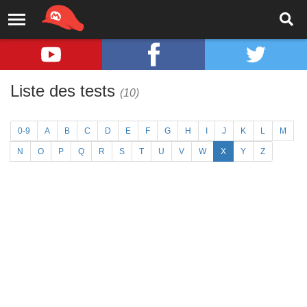
Liste des tests
(10)
0-9
A
B
C
D
E
F
G
H
I
J
K
L
M
N
O
P
Q
R
S
T
U
V
W
X
Y
Z