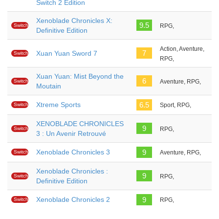
Switch 2 Edition
Xenoblade Chronicles X:
9.5
Switch
RPG,
Definitive Edition
Action, Aventure,
7
Xuan Yuan Sword 7
Switch
RPG,
Xuan Yuan: Mist Beyond the
6
Switch
Aventure, RPG,
Moutain
Xtreme Sports
6.5
Switch
Sport, RPG,
XENOBLADE CHRONICLES
9
Switch
RPG,
3 : Un Avenir Retrouvé
Xenoblade Chronicles 3
9
Switch
Aventure, RPG,
Xenoblade Chronicles :
9
Switch
RPG,
Definitive Edition
Xenoblade Chronicles 2
9
Switch
RPG,