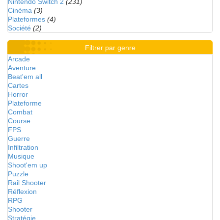
Nintendo Switch 2
(231)
Cinéma
(3)
Plateformes
(4)
Société
(2)
Filtrer par genre
Arcade
Aventure
Beat'em all
Cartes
Horror
Plateforme
Combat
Course
FPS
Guerre
Infiltration
Musique
Shoot'em up
Puzzle
Rail Shooter
Réflexion
RPG
Shooter
Stratégie