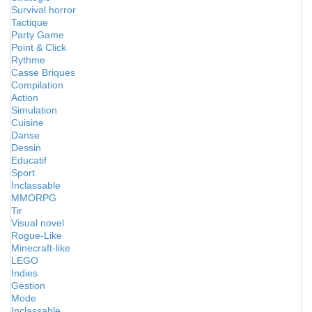
Survival horror
Tactique
Party Game
Point & Click
Rythme
Casse Briques
Compilation
Action
Simulation
Cuisine
Danse
Dessin
Educatif
Sport
Inclassable
MMORPG
Tir
Visual novel
Rogue-Like
Minecraft-like
LEGO
Indies
Gestion
Mode
Inclassable