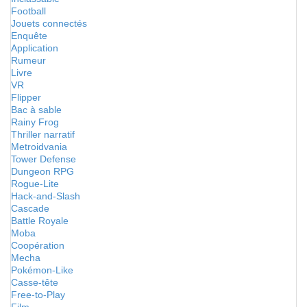
Football
Jouets connectés
Enquête
Application
Rumeur
Livre
VR
Flipper
Bac à sable
Rainy Frog
Thriller narratif
Metroidvania
Tower Defense
Dungeon RPG
Rogue-Lite
Hack-and-Slash
Cascade
Battle Royale
Moba
Coopération
Mecha
Pokémon-Like
Casse-tête
Free-to-Play