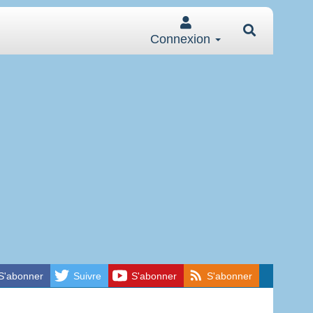
Connexion
S'abonner
Suivre
S'abonner
S'abonner