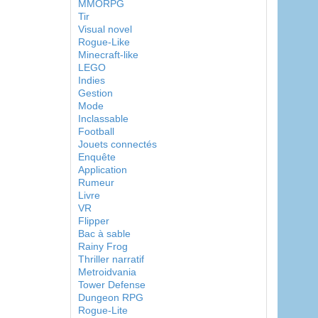
MMORPG
Tir
Visual novel
Rogue-Like
Minecraft-like
LEGO
Indies
Gestion
Mode
Inclassable
Football
Jouets connectés
Enquête
Application
Rumeur
Livre
VR
Flipper
Bac à sable
Rainy Frog
Thriller narratif
Metroidvania
Tower Defense
Dungeon RPG
Rogue-Lite