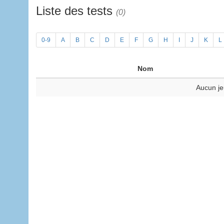
Liste des tests
(0)
0-9
A
B
C
D
E
F
G
H
I
J
K
L
Nom
Aucun je