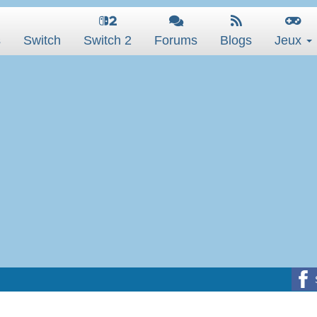
s
Switch
Switch 2
Forums
Blogs
Jeux