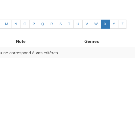
M
N
O
P
Q
R
S
T
U
V
W
X
Y
Z
Note
Genres
u ne correspond à vos critères.