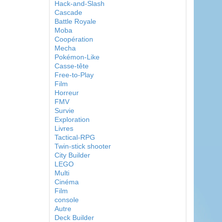
Hack-and-Slash
Cascade
Battle Royale
Moba
Coopération
Mecha
Pokémon-Like
Casse-tête
Free-to-Play
Film
Horreur
FMV
Survie
Exploration
Livres
Tactical-RPG
Twin-stick shooter
City Builder
LEGO
Multi
Cinéma
Film
console
Autre
Deck Builder