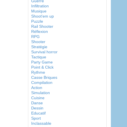
Guerre
Infiltration
Musique
Shoot'em up
Puzzle
Rail Shooter
Réflexion
RPG
Shooter
Stratégie
Survival horror
Tactique
Party Game
Point & Click
Rythme
Casse Briques
Compilation
Action
Simulation
Cuisine
Danse
Dessin
Educatif
Sport
Inclassable