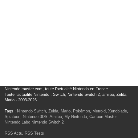
Nintendo-master.com, toute l'actualité Nintendo en France
Toute l'actualité Nintendo : Switch, Nintendo Switch 2, amiibo, Zelda,
Mario - 2003-2026
Tags :
Nintendo Switch
,
Zelda
,
Mario
,
Pokémon
,
Metroid
,
Xenoblade
,
Splatoon
,
Nintendo 3DS
,
Amiibo
,
My Nintendo
,
Cartoon Master
,
Nintendo Labo
Nintendo Switch 2
RSS Actu
,
RSS Tests