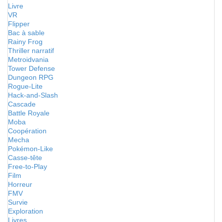
Livre
VR
Flipper
Bac à sable
Rainy Frog
Thriller narratif
Metroidvania
Tower Defense
Dungeon RPG
Rogue-Lite
Hack-and-Slash
Cascade
Battle Royale
Moba
Coopération
Mecha
Pokémon-Like
Casse-tête
Free-to-Play
Film
Horreur
FMV
Survie
Exploration
Livres