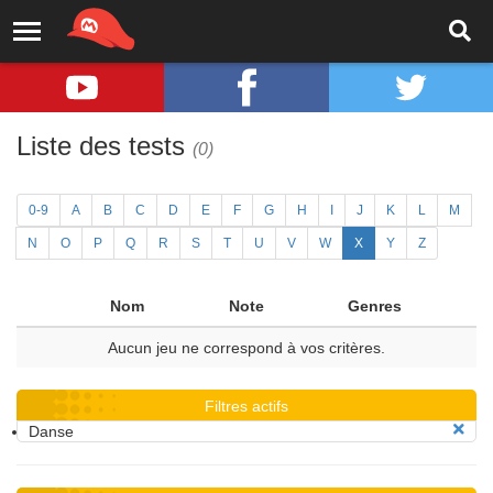
Liste des tests
(0)
0-9
A
B
C
D
E
F
G
H
I
J
K
L
M
N
O
P
Q
R
S
T
U
V
W
X
Y
Z
Nom
Note
Genres
Aucun jeu ne correspond à vos critères.
Filtres actifs
Danse