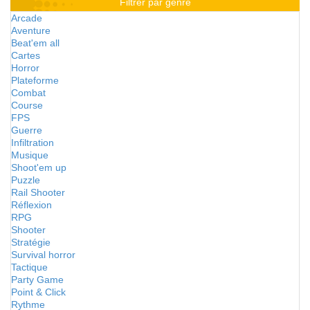
Filtrer par genre
Arcade
Aventure
Beat'em all
Cartes
Horror
Plateforme
Combat
Course
FPS
Guerre
Infiltration
Musique
Shoot'em up
Puzzle
Rail Shooter
Réflexion
RPG
Shooter
Stratégie
Survival horror
Tactique
Party Game
Point & Click
Rythme