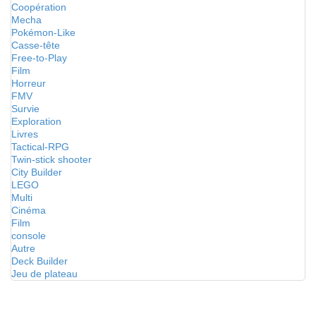
Coopération
Mecha
Pokémon-Like
Casse-tête
Free-to-Play
Film
Horreur
FMV
Survie
Exploration
Livres
Tactical-RPG
Twin-stick shooter
City Builder
LEGO
Multi
Cinéma
Film
console
Autre
Deck Builder
Jeu de plateau