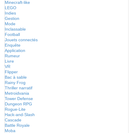
Minecraft-like
LEGO
Indies
Gestion
Mode
Inclassable
Football
Jouets connectés
Enquête
Application
Rumeur
Livre
VR
Flipper
Bac à sable
Rainy Frog
Thriller narratif
Metroidvania
Tower Defense
Dungeon RPG
Rogue-Lite
Hack-and-Slash
Cascade
Battle Royale
Moba