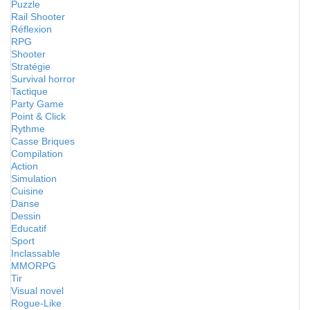
Puzzle
Rail Shooter
Réflexion
RPG
Shooter
Stratégie
Survival horror
Tactique
Party Game
Point & Click
Rythme
Casse Briques
Compilation
Action
Simulation
Cuisine
Danse
Dessin
Educatif
Sport
Inclassable
MMORPG
Tir
Visual novel
Rogue-Like