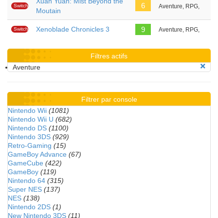
Xuan Yuan: Mist Beyond the
6
Switch
Aventure, RPG,
Moutain
Xenoblade Chronicles 3
9
Switch
Aventure, RPG,
Filtres actifs
Aventure
Filtrer par console
Nintendo Wii
(1081)
Nintendo Wii U
(682)
Nintendo DS
(1100)
Nintendo 3DS
(929)
Retro-Gaming
(15)
GameBoy Advance
(67)
GameCube
(422)
GameBoy
(119)
Nintendo 64
(315)
Super NES
(137)
NES
(138)
Nintendo 2DS
(1)
New Nintendo 3DS
(11)