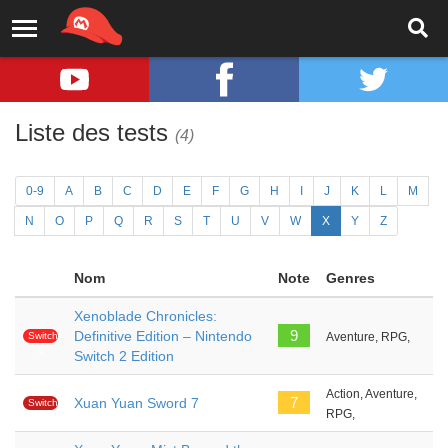
Liste des tests
(4)
0-9
A
B
C
D
E
F
G
H
I
J
K
L
M
N
O
P
Q
R
S
T
U
V
W
X
Y
Z
Nom
Note
Genres
Xenoblade Chronicles:
9
Definitive Edition – Nintendo
Switch
Aventure, RPG,
2
Switch 2 Edition
Action, Aventure,
7
Xuan Yuan Sword 7
Switch
RPG,