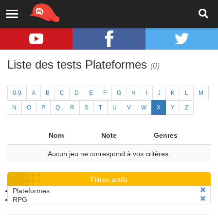
Liste des tests Plateformes
(0)
0-9
A
B
C
D
E
F
G
H
I
J
K
L
M
N
O
P
Q
R
S
T
U
V
W
X
Y
Z
Nom
Note
Genres
Aucun jeu ne correspond à vos critères.
Filtres actifs
Plateformes
RPG