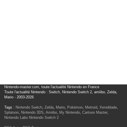
Nintendo-master.com, toute l'actualité Nintendo en France
Toute l'actualité Nintendo : Switch, Nintendo Switch 2, amiibo, Zelda,
Mario - 2003-2026
Tags :
Nintendo Switch
,
Zelda
,
Mario
,
Pokémon
,
Metroid
,
Xenoblade
,
Splatoon
,
Nintendo 3DS
,
Amiibo
,
My Nintendo
,
Cartoon Master
,
Nintendo Labo
Nintendo Switch 2