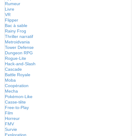
Rumeur
Livre
VR
Flipper
Bac à sable
Rainy Frog
Thriller narratif
Metroidvania
Tower Defense
Dungeon RPG
Rogue-Lite
Hack-and-Slash
Cascade
Battle Royale
Moba
Coopération
Mecha
Pokémon-Like
Casse-tête
Free-to-Play
Film
Horreur
FMV
Survie
Exploration