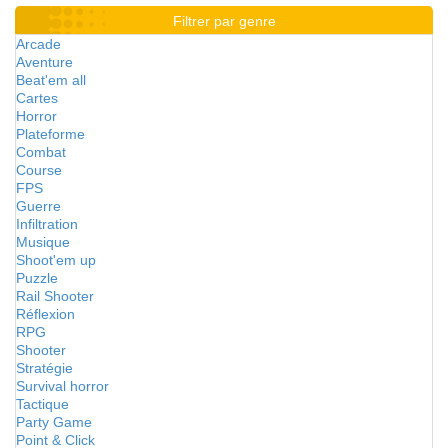
Filtrer par genre
Arcade
Aventure
Beat'em all
Cartes
Horror
Plateforme
Combat
Course
FPS
Guerre
Infiltration
Musique
Shoot'em up
Puzzle
Rail Shooter
Réflexion
RPG
Shooter
Stratégie
Survival horror
Tactique
Party Game
Point & Click