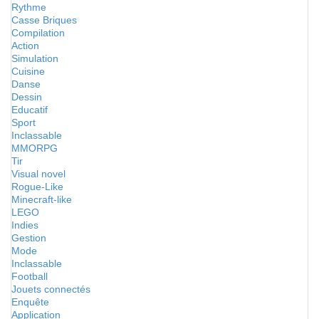
Rythme
Casse Briques
Compilation
Action
Simulation
Cuisine
Danse
Dessin
Educatif
Sport
Inclassable
MMORPG
Tir
Visual novel
Rogue-Like
Minecraft-like
LEGO
Indies
Gestion
Mode
Inclassable
Football
Jouets connectés
Enquête
Application