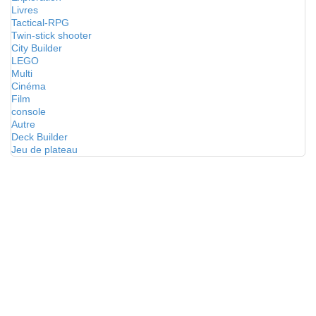
Livres
Tactical-RPG
Twin-stick shooter
City Builder
LEGO
Multi
Cinéma
Film
console
Autre
Deck Builder
Jeu de plateau