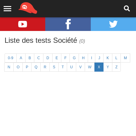
Liste des tests Société
(0)
0-9
A
B
C
D
E
F
G
H
I
J
K
L
M
N
O
P
Q
R
S
T
U
V
W
X
Y
Z