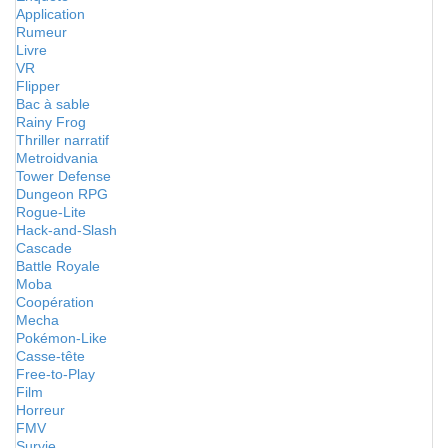
Application
Rumeur
Livre
VR
Flipper
Bac à sable
Rainy Frog
Thriller narratif
Metroidvania
Tower Defense
Dungeon RPG
Rogue-Lite
Hack-and-Slash
Cascade
Battle Royale
Moba
Coopération
Mecha
Pokémon-Like
Casse-tête
Free-to-Play
Film
Horreur
FMV
Survie