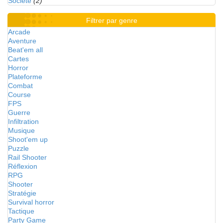
Société
(2)
Filtrer par genre
Arcade
Aventure
Beat'em all
Cartes
Horror
Plateforme
Combat
Course
FPS
Guerre
Infiltration
Musique
Shoot'em up
Puzzle
Rail Shooter
Réflexion
RPG
Shooter
Stratégie
Survival horror
Tactique
Party Game