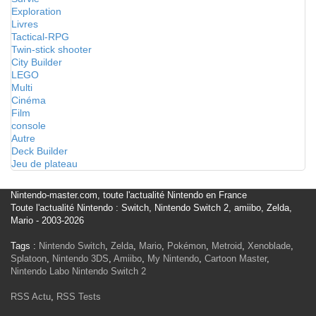
Exploration
Livres
Tactical-RPG
Twin-stick shooter
City Builder
LEGO
Multi
Cinéma
Film
console
Autre
Deck Builder
Jeu de plateau
Nintendo-master.com, toute l'actualité Nintendo en France
Toute l'actualité Nintendo : Switch, Nintendo Switch 2, amiibo, Zelda,
Mario - 2003-2026
Tags :
Nintendo Switch
,
Zelda
,
Mario
,
Pokémon
,
Metroid
,
Xenoblade
,
Splatoon
,
Nintendo 3DS
,
Amiibo
,
My Nintendo
,
Cartoon Master
,
Nintendo Labo
Nintendo Switch 2
RSS Actu
,
RSS Tests