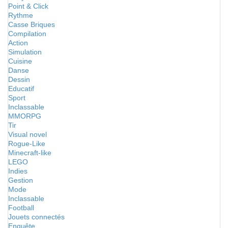
Point & Click
Rythme
Casse Briques
Compilation
Action
Simulation
Cuisine
Danse
Dessin
Educatif
Sport
Inclassable
MMORPG
Tir
Visual novel
Rogue-Like
Minecraft-like
LEGO
Indies
Gestion
Mode
Inclassable
Football
Jouets connectés
Enquête