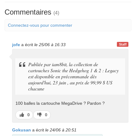
Commentaires
(4)
Connectez-vous pour commenter
jofe
a écrit
le 25/06 à 16:33
Staff
Publiée par iam8bit, la collection de
cartouches Sonic the Hedgehog 1 & 2 : Legacy
est disponible en précommande dès
aujourd'hui, 23 juin , au prix de 99,99 $ US
chacune
100 balles la cartouche MegaDrive ? Pardon ?
J’aime
J’aime
0
0
pas
Gokusan
a écrit
le 24/06 à 20:51