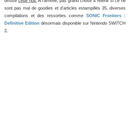
diffusé
cette nuit.
A l'arrivée, pas grand chose à retenir si ce ne
sont pas mal de goodies et d'articles estampillés 35, diverses
compilations et des ressorties comme
SONIC Frontiers
:
Definitive Edition
désormais disponible sur Nintendo SWITCH
2.