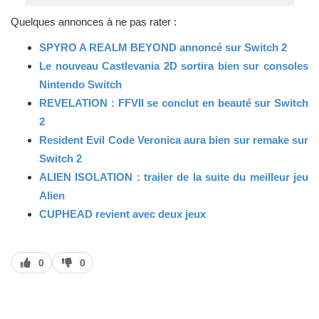
Quelques annonces à ne pas rater :
SPYRO A REALM BEYOND annoncé sur Switch 2
Le nouveau Castlevania 2D sortira bien sur consoles
Nintendo Switch
REVELATION : FFVII se conclut en beauté sur Switch
2
Resident Evil Code Veronica aura bien sur remake sur
Switch 2
ALIEN ISOLATION : trailer de la suite du meilleur jeu
Alien
CUPHEAD revient avec deux jeux
J’aime
J’aime
0
0
pas