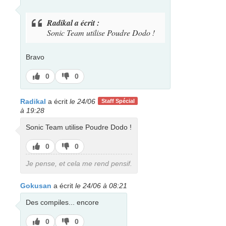
Radikal a écrit :
Sonic Team utilise Poudre Dodo !
Bravo
J’aime
J’aime
0
0
pas
Radikal
a écrit
le 24/06
Staff Spécial
à 19:28
Sonic Team utilise Poudre Dodo !
J’aime
J’aime
0
0
pas
Je pense, et cela me rend pensif.
Gokusan
a écrit
le 24/06 à 08:21
Des compiles... encore
J’aime
J’aime
0
0