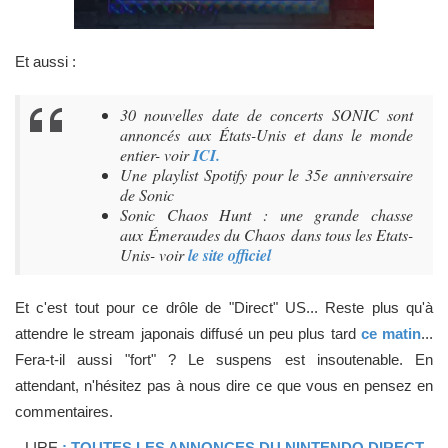
Et aussi :
30 nouvelles date de concerts SONIC sont
annoncés aux États-Unis et dans le monde
entier- voir
ICI.
Une playlist Spotify pour le 35e anniversaire
de Sonic
Sonic Chaos Hunt : une grande chasse
aux Émeraudes du Chaos dans tous les Etats-
Unis- voir
le site officiel
Et c'est tout pour ce drôle de "Direct" US... Reste plus qu'à
attendre le stream japonais diffusé un peu plus tard
ce matin
...
Fera-t-il aussi "fort" ? Le suspens est insoutenable. En
attendant, n'hésitez pas à nous dire ce que vous en pensez en
commentaires.
LIRE
: TOUTES LES ANNONCES DU NINTENDO DIRECT