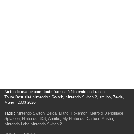
Nintendo-master.com, toute l'actualité Nintendo en France
Toute l'actualité Nintendo : Switch, Nintendo Switch 2, amiibo, Zelda,
Mario - 2003-2026
Tags :
Nintendo Switch
,
Zelda
,
Mario
,
Pokémon
,
Metroid
,
Xenoblade
,
Splatoon
,
Nintendo 3DS
,
Amiibo
,
My Nintendo
,
Cartoon Master
,
Nintendo Labo
Nintendo Switch 2