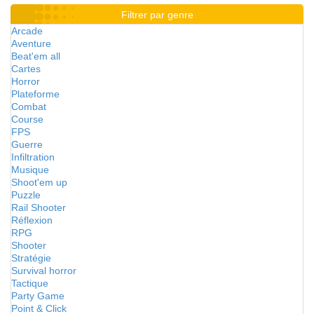
Filtrer par genre
Arcade
Aventure
Beat'em all
Cartes
Horror
Plateforme
Combat
Course
FPS
Guerre
Infiltration
Musique
Shoot'em up
Puzzle
Rail Shooter
Réflexion
RPG
Shooter
Stratégie
Survival horror
Tactique
Party Game
Point & Click