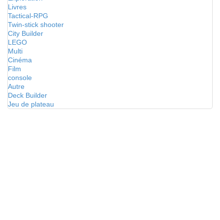
Livres
Tactical-RPG
Twin-stick shooter
City Builder
LEGO
Multi
Cinéma
Film
console
Autre
Deck Builder
Jeu de plateau