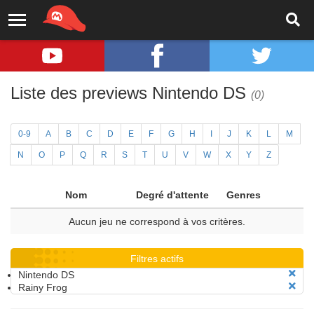
Liste des previews Nintendo DS
(0)
0-9
A
B
C
D
E
F
G
H
I
J
K
L
M
N
O
P
Q
R
S
T
U
V
W
X
Y
Z
Nom
Degré d'attente
Genres
Aucun jeu ne correspond à vos critères.
Filtres actifs
Nintendo DS
Rainy Frog