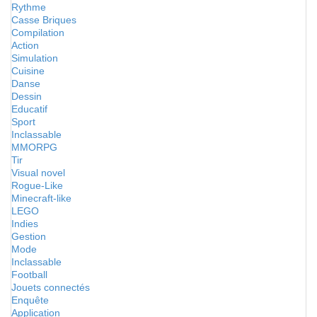
Rythme
Casse Briques
Compilation
Action
Simulation
Cuisine
Danse
Dessin
Educatif
Sport
Inclassable
MMORPG
Tir
Visual novel
Rogue-Like
Minecraft-like
LEGO
Indies
Gestion
Mode
Inclassable
Football
Jouets connectés
Enquête
Application