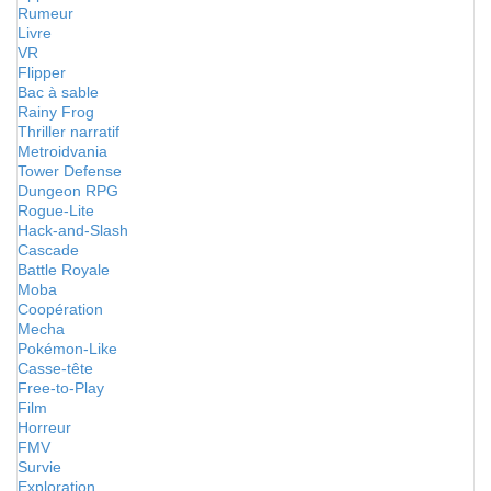
Rumeur
Livre
VR
Flipper
Bac à sable
Rainy Frog
Thriller narratif
Metroidvania
Tower Defense
Dungeon RPG
Rogue-Lite
Hack-and-Slash
Cascade
Battle Royale
Moba
Coopération
Mecha
Pokémon-Like
Casse-tête
Free-to-Play
Film
Horreur
FMV
Survie
Exploration