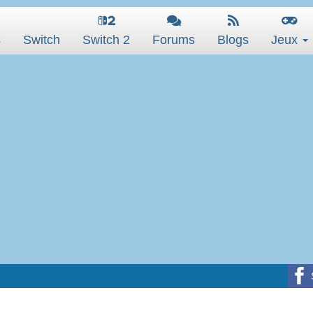
s
Switch
Switch 2
Forums
Blogs
Jeux