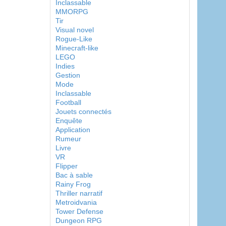
Inclassable
MMORPG
Tir
Visual novel
Rogue-Like
Minecraft-like
LEGO
Indies
Gestion
Mode
Inclassable
Football
Jouets connectés
Enquête
Application
Rumeur
Livre
VR
Flipper
Bac à sable
Rainy Frog
Thriller narratif
Metroidvania
Tower Defense
Dungeon RPG