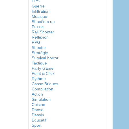
FPS
Guerre
Infiltration
Musique
Shoot'em up
Puzzle
Rail Shooter
Réflexion
RPG
Shooter
Stratégie
Survival horror
Tactique
Party Game
Point & Click
Rythme
Casse Briques
Compilation
Action
Simulation
Cuisine
Danse
Dessin
Educatif
Sport