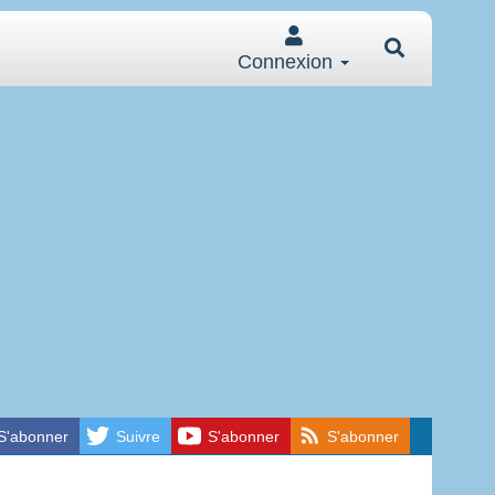
Connexion
S'abonner
Suivre
S'abonner
S'abonner