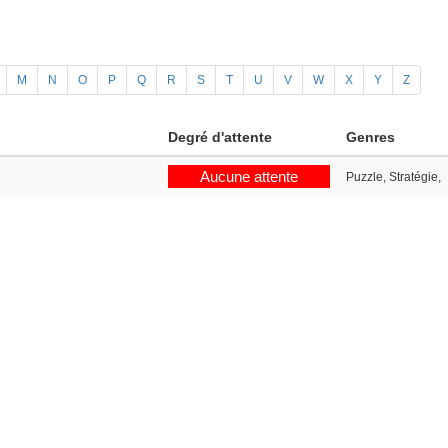
M
N
O
P
Q
R
S
T
U
V
W
X
Y
Z
Degré d'attente
Genres
Aucune attente
Puzzle, Stratégie,