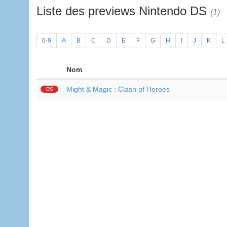
Liste des previews Nintendo DS
(1)
0-9
A
B
C
D
E
F
G
H
I
J
K
L
Nom
Might & Magic : Clash of Heroes
DS