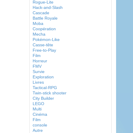
Rogue-Lite
Hack-and-Slash
Cascade
Battle Royale
Moba
Coopération
Mecha
Pokémon-Like
Casse-tête
Free-to-Play
Film
Horreur
FMV
Survie
Exploration
Livres
Tactical-RPG
Twin-stick shooter
City Builder
LEGO
Multi
Cinéma
Film
console
Autre