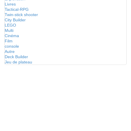
Livres
Tactical-RPG
Twin-stick shooter
City Builder
LEGO
Multi
Cinéma
Film
console
Autre
Deck Builder
Jeu de plateau