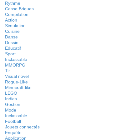
Rythme
Casse Briques
Compilation
Action
Simulation
Cuisine
Danse
Dessin
Educatif
Sport
Inclassable
MMORPG
Tir
Visual novel
Rogue-Like
Minecraft-like
LEGO
Indies
Gestion
Mode
Inclassable
Football
Jouets connectés
Enquête
Application