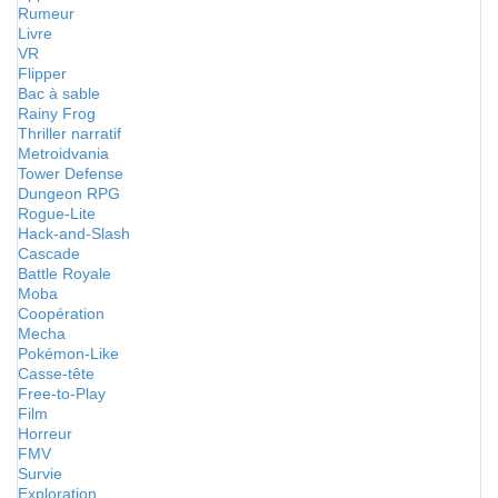
Rumeur
Livre
VR
Flipper
Bac à sable
Rainy Frog
Thriller narratif
Metroidvania
Tower Defense
Dungeon RPG
Rogue-Lite
Hack-and-Slash
Cascade
Battle Royale
Moba
Coopération
Mecha
Pokémon-Like
Casse-tête
Free-to-Play
Film
Horreur
FMV
Survie
Exploration