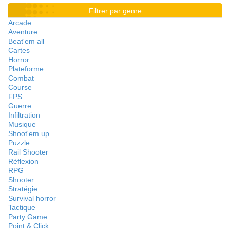
Filtrer par genre
Arcade
Aventure
Beat'em all
Cartes
Horror
Plateforme
Combat
Course
FPS
Guerre
Infiltration
Musique
Shoot'em up
Puzzle
Rail Shooter
Réflexion
RPG
Shooter
Stratégie
Survival horror
Tactique
Party Game
Point & Click