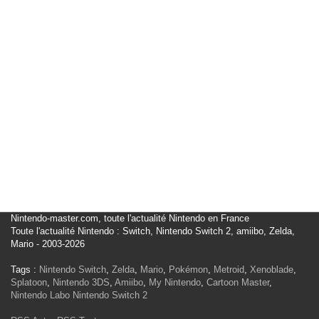
Nintendo-master.com, toute l'actualité Nintendo en France
Toute l'actualité Nintendo : Switch, Nintendo Switch 2, amiibo, Zelda,
Mario - 2003-2026
Tags :
Nintendo Switch
,
Zelda
,
Mario
,
Pokémon
,
Metroid
,
Xenoblade
,
Splatoon
,
Nintendo 3DS
,
Amiibo
,
My Nintendo
,
Cartoon Master
,
Nintendo Labo
Nintendo Switch 2