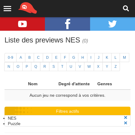
Liste des previews NES
(0)
0-9
A
B
C
D
E
F
G
H
I
J
K
L
M
N
O
P
Q
R
S
T
U
V
W
X
Y
Z
Nom
Degré d'attente
Genres
Aucun jeu ne correspond à vos critères.
Filtres actifs
NES
Puzzle