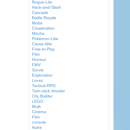
Rogue-Lite
Hack-and-Slash
Cascade
Battle Royale
Moba
Coopération
Mecha
Pokémon-Like
Casse-tête
Free-to-Play
Film
Horreur
FMV
Survie
Exploration
Livres
Tactical-RPG
Twin-stick shooter
City Builder
LEGO
Multi
Cinéma
Film
console
Autre