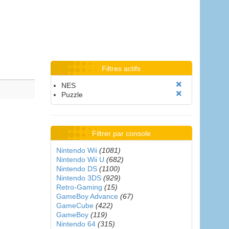
Filtres actifs
NES
Puzzle
Filtrer par console
Nintendo Wii
(1081)
Nintendo Wii U
(682)
Nintendo DS
(1100)
Nintendo 3DS
(929)
Retro-Gaming
(15)
GameBoy Advance
(67)
GameCube
(422)
GameBoy
(119)
Nintendo 64
(315)