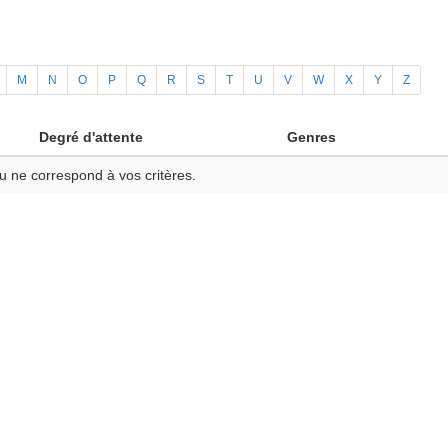
M
N
O
P
Q
R
S
T
U
V
W
X
Y
Z
Degré d'attente
Genres
u ne correspond à vos critères.