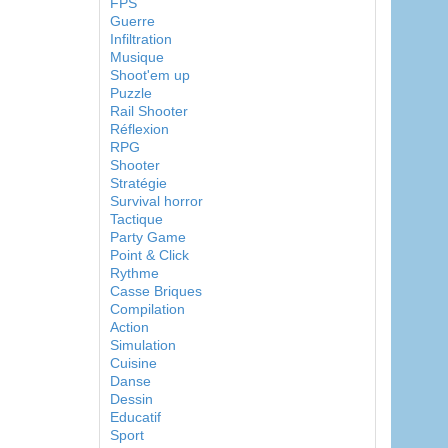
FPS
Guerre
Infiltration
Musique
Shoot'em up
Puzzle
Rail Shooter
Réflexion
RPG
Shooter
Stratégie
Survival horror
Tactique
Party Game
Point & Click
Rythme
Casse Briques
Compilation
Action
Simulation
Cuisine
Danse
Dessin
Educatif
Sport