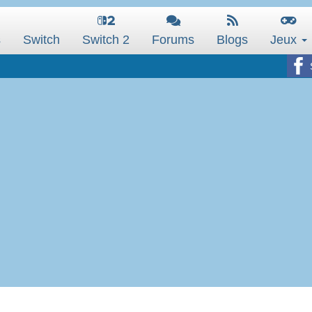
s
Switch
Switch 2
Forums
Blogs
Jeux