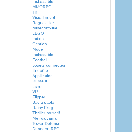
Inclassable
MMORPG
Tir
Visual novel
Rogue-Like
Minecraft-like
LEGO
Indies
Gestion
Mode
Inclassable
Football
Jouets connectés
Enquête
Application
Rumeur
Livre
VR
Flipper
Bac à sable
Rainy Frog
Thriller narratif
Metroidvania
Tower Defense
Dungeon RPG