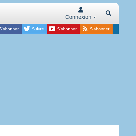
Connexion
S'abonner
Suivre
S'abonner
S'abonner