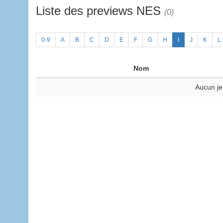
Liste des previews NES
(0)
0-9
A
B
C
D
E
F
G
H
I
J
K
L
Nom
Aucun je