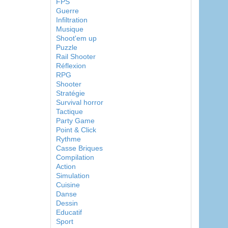
FPS
Guerre
Infiltration
Musique
Shoot'em up
Puzzle
Rail Shooter
Réflexion
RPG
Shooter
Stratégie
Survival horror
Tactique
Party Game
Point & Click
Rythme
Casse Briques
Compilation
Action
Simulation
Cuisine
Danse
Dessin
Educatif
Sport