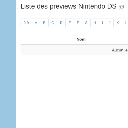
Liste des previews Nintendo DS
(0)
0-9
A
B
C
D
E
F
G
H
I
J
K
L
Nom
Aucun je