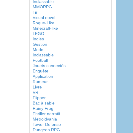
Inclassable
MMORPG
Tir
Visual novel
Rogue-Like
Minecraft-like
LEGO
Indies
Gestion
Mode
Inclassable
Football
Jouets connectés
Enquête
Application
Rumeur
Livre
VR
Flipper
Bac à sable
Rainy Frog
Thriller narratif
Metroidvania
Tower Defense
Dungeon RPG