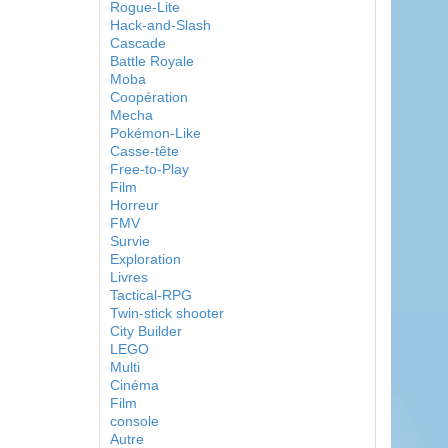
Rogue-Lite
Hack-and-Slash
Cascade
Battle Royale
Moba
Coopération
Mecha
Pokémon-Like
Casse-tête
Free-to-Play
Film
Horreur
FMV
Survie
Exploration
Livres
Tactical-RPG
Twin-stick shooter
City Builder
LEGO
Multi
Cinéma
Film
console
Autre