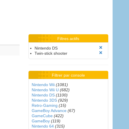
Filtres actifs
Nintendo DS
Twin-stick shooter
Filtrer par console
Nintendo Wii
(1081)
Nintendo Wii U
(682)
Nintendo DS
(1100)
Nintendo 3DS
(929)
Retro-Gaming
(15)
GameBoy Advance
(67)
GameCube
(422)
GameBoy
(119)
Nintendo 64
(315)