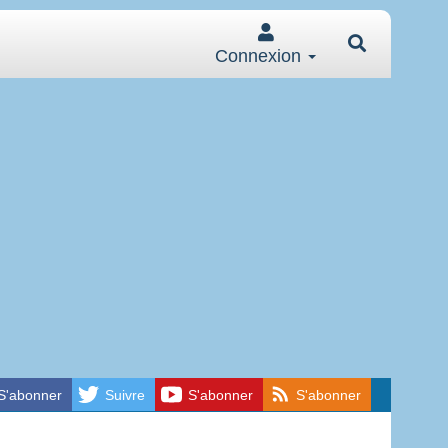
Connexion
S'abonner
Suivre
S'abonner
S'abonner