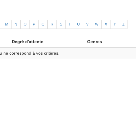
M
N
O
P
Q
R
S
T
U
V
W
X
Y
Z
Degré d'attente
Genres
u ne correspond à vos critères.