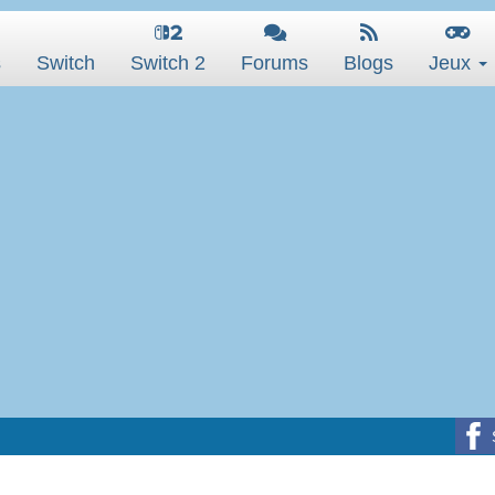
s
Switch
Switch 2
Forums
Blogs
Jeux