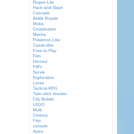
Rogue-Lite
Hack-and-Slash
Cascade
Battle Royale
Moba
Coopération
Mecha
Pokémon-Like
Casse-tête
Free-to-Play
Film
Horreur
FMV
Survie
Exploration
Livres
Tactical-RPG
Twin-stick shooter
City Builder
LEGO
Multi
Cinéma
Film
console
Autre