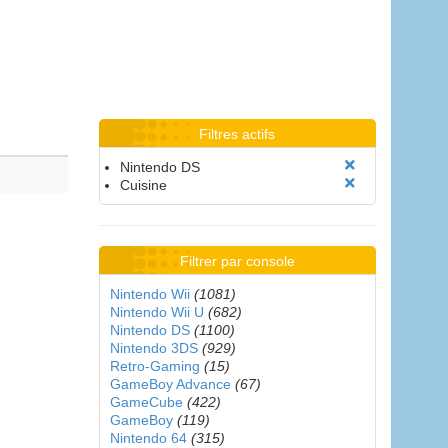
Filtres actifs
Nintendo DS
Cuisine
Filtrer par console
Nintendo Wii
(1081)
Nintendo Wii U
(682)
Nintendo DS
(1100)
Nintendo 3DS
(929)
Retro-Gaming
(15)
GameBoy Advance
(67)
GameCube
(422)
GameBoy
(119)
Nintendo 64
(315)