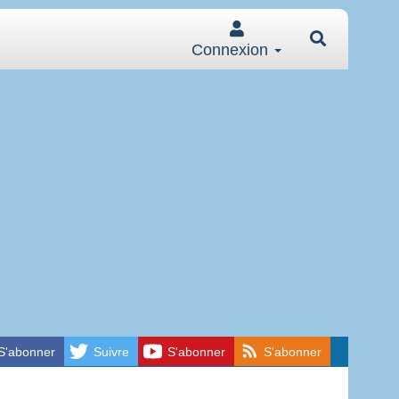
Connexion
S'abonner
Suivre
S'abonner
S'abonner