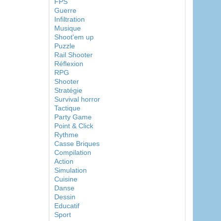
FPS
Guerre
Infiltration
Musique
Shoot'em up
Puzzle
Rail Shooter
Réflexion
RPG
Shooter
Stratégie
Survival horror
Tactique
Party Game
Point & Click
Rythme
Casse Briques
Compilation
Action
Simulation
Cuisine
Danse
Dessin
Educatif
Sport