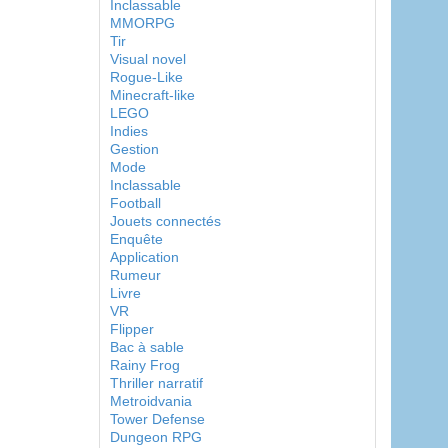
Inclassable
MMORPG
Tir
Visual novel
Rogue-Like
Minecraft-like
LEGO
Indies
Gestion
Mode
Inclassable
Football
Jouets connectés
Enquête
Application
Rumeur
Livre
VR
Flipper
Bac à sable
Rainy Frog
Thriller narratif
Metroidvania
Tower Defense
Dungeon RPG