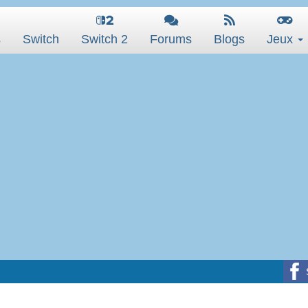
s
Switch
Switch 2
Forums
Blogs
Jeux