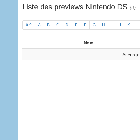
Liste des previews Nintendo DS
(0)
0-9
A
B
C
D
E
F
G
H
I
J
K
L
Nom
Aucun je