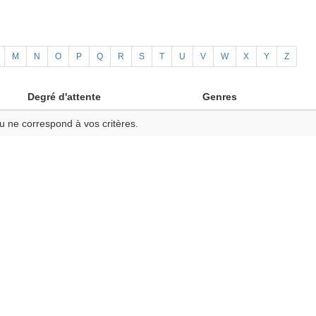
M
N
O
P
Q
R
S
T
U
V
W
X
Y
Z
Degré d'attente
Genres
u ne correspond à vos critères.