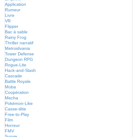
Application
Rumeur
Livre
VR
Flipper
Bac à sable
Rainy Frog
Thriller narratif
Metroidvania
Tower Defense
Dungeon RPG
Rogue-Lite
Hack-and-Slash
Cascade
Battle Royale
Moba
Coopération
Mecha
Pokémon-Like
Casse-tête
Free-to-Play
Film
Horreur
FMV
Survie