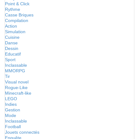
Point & Click
Rythme
Casse Briques
Compilation
Action
Simulation
Cuisine
Danse
Dessin
Educatif
Sport
Inclassable
MMORPG
Tir
Visual novel
Rogue-Like
Minecraft-like
LEGO
Indies
Gestion
Mode
Inclassable
Football
Jouets connectés
Enquête