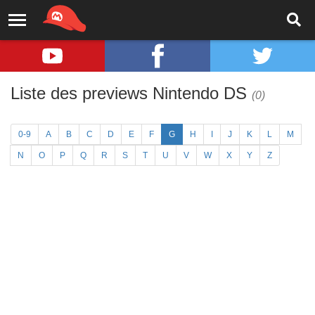
Liste des previews Nintendo DS
(0)
0-9
A
B
C
D
E
F
G
H
I
J
K
L
M
N
O
P
Q
R
S
T
U
V
W
X
Y
Z