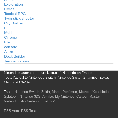
Exploration
Livres
Tactical-RPG
Twin-stick shooter
City Builder
LEGO
Multi
Cinéma
Film
console
Autre
Deck Builder
Jeu de plateau
Nintendo-master.com, toute l'actualité Nintendo en France
Toute l'actualité Nintendo : Switch, Nintendo Switch 2, amiibo, Zelda,
Mario - 2003-2026
Tags :
Nintendo Switch
,
Zelda
,
Mario
,
Pokémon
,
Metroid
,
Xenoblade
,
Splatoon
,
Nintendo 3DS
,
Amiibo
,
My Nintendo
,
Cartoon Master
,
Nintendo Labo
Nintendo Switch 2
RSS Actu
,
RSS Tests