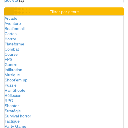
Société
(2)
Filtrer par genre
Arcade
Aventure
Beat'em all
Cartes
Horror
Plateforme
Combat
Course
FPS
Guerre
Infiltration
Musique
Shoot'em up
Puzzle
Rail Shooter
Réflexion
RPG
Shooter
Stratégie
Survival horror
Tactique
Party Game