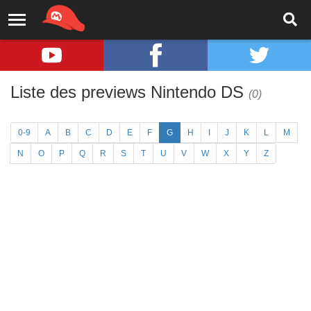
Liste des previews Nintendo DS
(0)
0-9
A
B
C
D
E
F
G
H
I
J
K
L
M
N
O
P
Q
R
S
T
U
V
W
X
Y
Z