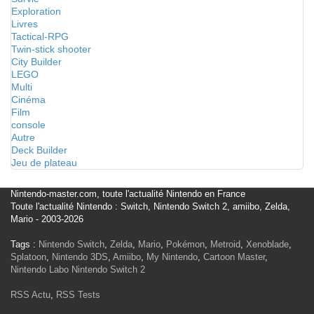
Exploration
Livres
Tactical-RPG
Twin-stick shooter
City Builder
LEGO
Multi
Cinéma
Film
console
Autre
Deck Builder
Jeu de plateau
Nintendo-master.com, toute l'actualité Nintendo en France
Toute l'actualité Nintendo : Switch, Nintendo Switch 2, amiibo, Zelda,
Mario - 2003-2026
Tags :
Nintendo Switch
,
Zelda
,
Mario
,
Pokémon
,
Metroid
,
Xenoblade
,
Splatoon
,
Nintendo 3DS
,
Amiibo
,
My Nintendo
,
Cartoon Master
,
Nintendo Labo
Nintendo Switch 2
RSS Actu
,
RSS Tests