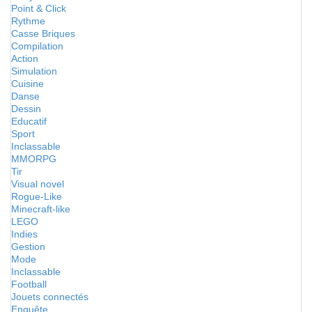
Point & Click
Rythme
Casse Briques
Compilation
Action
Simulation
Cuisine
Danse
Dessin
Educatif
Sport
Inclassable
MMORPG
Tir
Visual novel
Rogue-Like
Minecraft-like
LEGO
Indies
Gestion
Mode
Inclassable
Football
Jouets connectés
Enquête