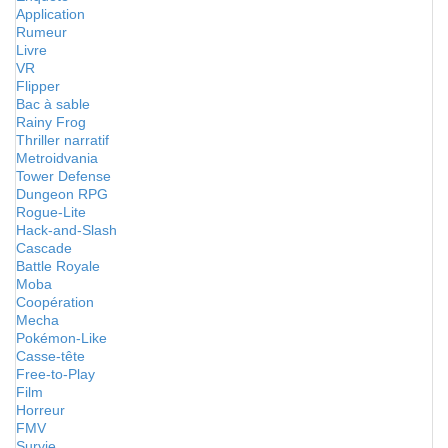
Application
Rumeur
Livre
VR
Flipper
Bac à sable
Rainy Frog
Thriller narratif
Metroidvania
Tower Defense
Dungeon RPG
Rogue-Lite
Hack-and-Slash
Cascade
Battle Royale
Moba
Coopération
Mecha
Pokémon-Like
Casse-tête
Free-to-Play
Film
Horreur
FMV
Survie