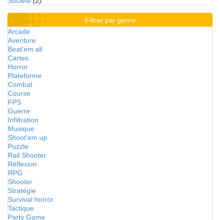
Société
(2)
Filtrer par genre
Arcade
Aventure
Beat'em all
Cartes
Horror
Plateforme
Combat
Course
FPS
Guerre
Infiltration
Musique
Shoot'em up
Puzzle
Rail Shooter
Réflexion
RPG
Shooter
Stratégie
Survival horror
Tactique
Party Game