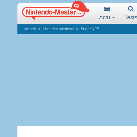
Actu
Test
Accueil
Liste des previews
Super NES