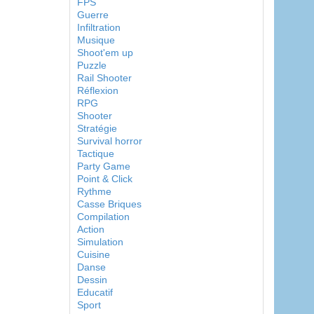
FPS
Guerre
Infiltration
Musique
Shoot'em up
Puzzle
Rail Shooter
Réflexion
RPG
Shooter
Stratégie
Survival horror
Tactique
Party Game
Point & Click
Rythme
Casse Briques
Compilation
Action
Simulation
Cuisine
Danse
Dessin
Educatif
Sport