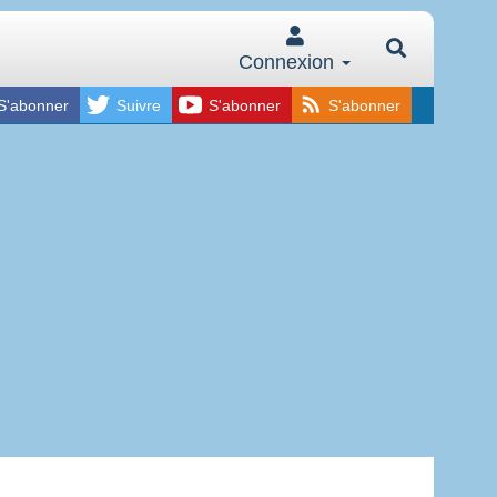
Connexion
S'abonner
Suivre
S'abonner
S'abonner