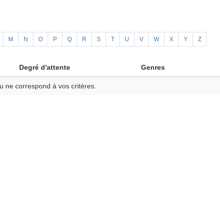
M
N
O
P
Q
R
S
T
U
V
W
X
Y
Z
Degré d'attente
Genres
u ne correspond à vos critères.