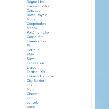
Rogue-Lite
Hack-and-Slash
Cascade
Battle Royale
Moba
Coopération
Mecha
Pokémon-Like
Casse-tête
Free-to-Play
Film
Horreur
FMV
Survie
Exploration
Livres
Tactical-RPG
Twin-stick shooter
City Builder
LEGO
Multi
Cinéma
Film
console
Autre