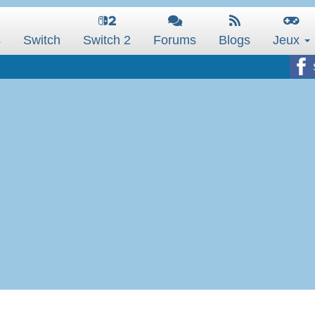
s
Switch
Switch 2
Forums
Blogs
Jeux