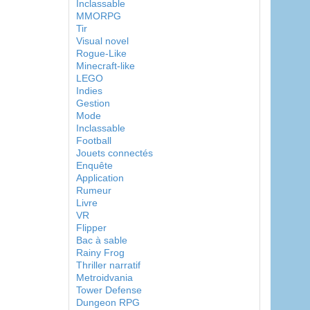
Inclassable
MMORPG
Tir
Visual novel
Rogue-Like
Minecraft-like
LEGO
Indies
Gestion
Mode
Inclassable
Football
Jouets connectés
Enquête
Application
Rumeur
Livre
VR
Flipper
Bac à sable
Rainy Frog
Thriller narratif
Metroidvania
Tower Defense
Dungeon RPG