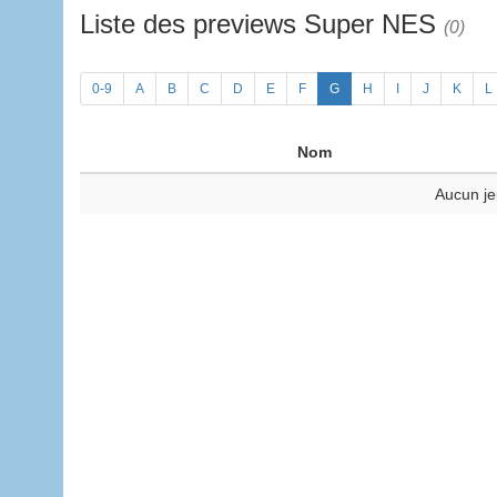
Liste des previews Super NES
(0)
0-9
A
B
C
D
E
F
G
H
I
J
K
L
Nom
Aucun je