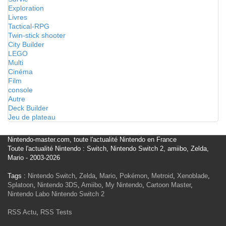
Exploration
Livres
Tactical-RPG
Twin-stick shooter
City Builder
LEGO
Multi
Cinéma
Film
console
Autre
Deck Builder
Jeu de plateau
Nintendo-master.com, toute l'actualité Nintendo en France
Toute l'actualité Nintendo : Switch, Nintendo Switch 2, amiibo, Zelda,
Mario - 2003-2026
Tags :
Nintendo Switch
,
Zelda
,
Mario
,
Pokémon
,
Metroid
,
Xenoblade
,
Splatoon
,
Nintendo 3DS
,
Amiibo
,
My Nintendo
,
Cartoon Master
,
Nintendo Labo
Nintendo Switch 2
RSS Actu
,
RSS Tests