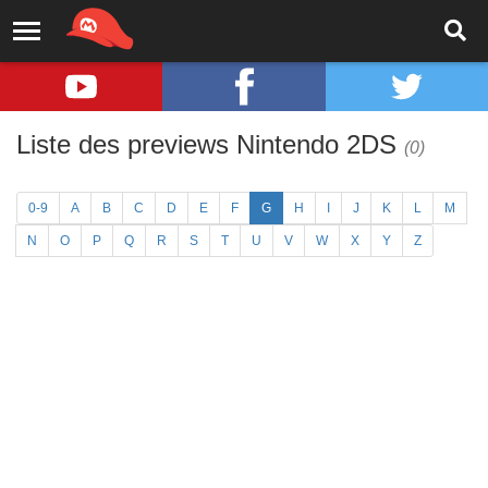
Liste des previews Nintendo 2DS
(0)
0-9
A
B
C
D
E
F
G
H
I
J
K
L
M
N
O
P
Q
R
S
T
U
V
W
X
Y
Z