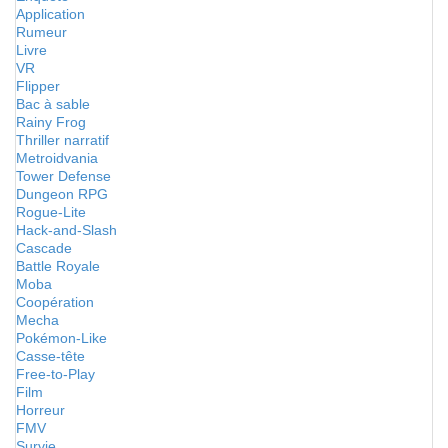
Application
Rumeur
Livre
VR
Flipper
Bac à sable
Rainy Frog
Thriller narratif
Metroidvania
Tower Defense
Dungeon RPG
Rogue-Lite
Hack-and-Slash
Cascade
Battle Royale
Moba
Coopération
Mecha
Pokémon-Like
Casse-tête
Free-to-Play
Film
Horreur
FMV
Survie