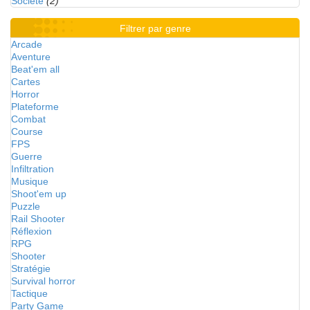
Société
(2)
Filtrer par genre
Arcade
Aventure
Beat'em all
Cartes
Horror
Plateforme
Combat
Course
FPS
Guerre
Infiltration
Musique
Shoot'em up
Puzzle
Rail Shooter
Réflexion
RPG
Shooter
Stratégie
Survival horror
Tactique
Party Game