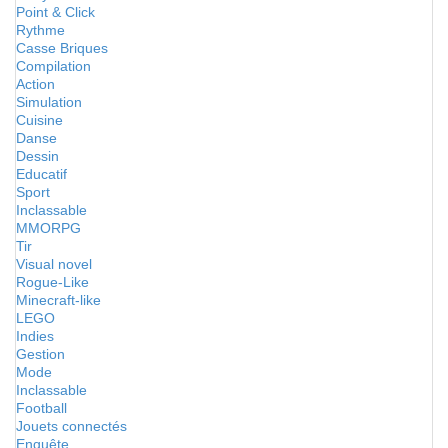
Point & Click
Rythme
Casse Briques
Compilation
Action
Simulation
Cuisine
Danse
Dessin
Educatif
Sport
Inclassable
MMORPG
Tir
Visual novel
Rogue-Like
Minecraft-like
LEGO
Indies
Gestion
Mode
Inclassable
Football
Jouets connectés
Enquête