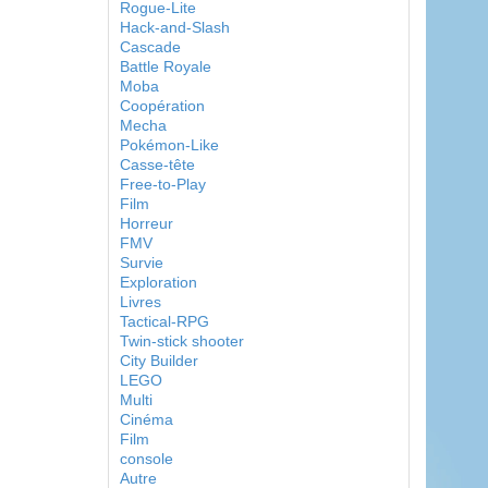
Rogue-Lite
Hack-and-Slash
Cascade
Battle Royale
Moba
Coopération
Mecha
Pokémon-Like
Casse-tête
Free-to-Play
Film
Horreur
FMV
Survie
Exploration
Livres
Tactical-RPG
Twin-stick shooter
City Builder
LEGO
Multi
Cinéma
Film
console
Autre