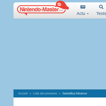
Actu
Test
Accueil
Liste des previews
GameBoy Advance