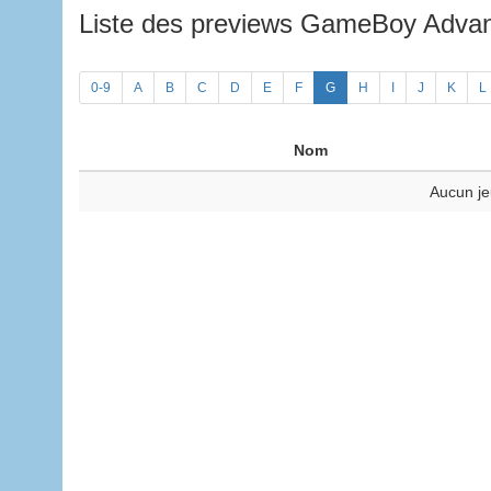
Liste des previews GameBoy Adv
0-9
A
B
C
D
E
F
G
H
I
J
K
L
Nom
Aucun je