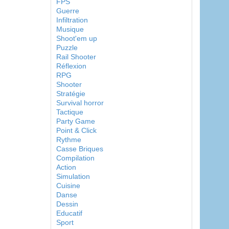
FPS
Guerre
Infiltration
Musique
Shoot'em up
Puzzle
Rail Shooter
Réflexion
RPG
Shooter
Stratégie
Survival horror
Tactique
Party Game
Point & Click
Rythme
Casse Briques
Compilation
Action
Simulation
Cuisine
Danse
Dessin
Educatif
Sport