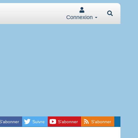
Connexion
S'abonner
Suivre
S'abonner
S'abonner