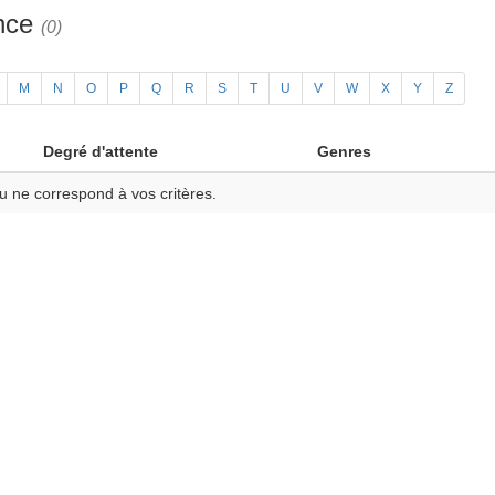
ance
(0)
M
N
O
P
Q
R
S
T
U
V
W
X
Y
Z
Degré d'attente
Genres
u ne correspond à vos critères.