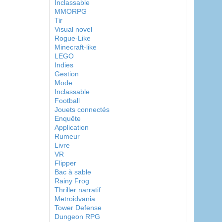
Inclassable
MMORPG
Tir
Visual novel
Rogue-Like
Minecraft-like
LEGO
Indies
Gestion
Mode
Inclassable
Football
Jouets connectés
Enquête
Application
Rumeur
Livre
VR
Flipper
Bac à sable
Rainy Frog
Thriller narratif
Metroidvania
Tower Defense
Dungeon RPG