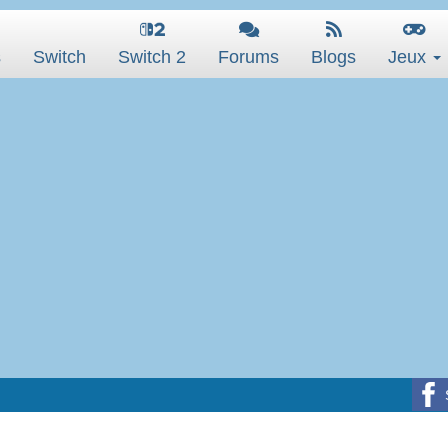
s
Switch
Switch 2
Forums
Blogs
Jeux