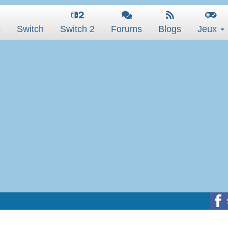
s
Switch
Switch 2
Forums
Blogs
Jeux