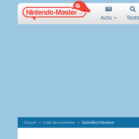
Actu
Test
Accueil
Liste des previews
GameBoy Advance