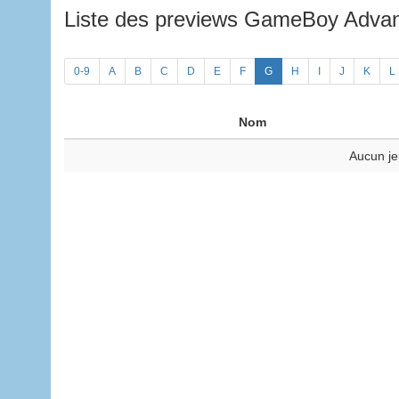
Liste des previews GameBoy Adv
0-9
A
B
C
D
E
F
G
H
I
J
K
L
Nom
Aucun je