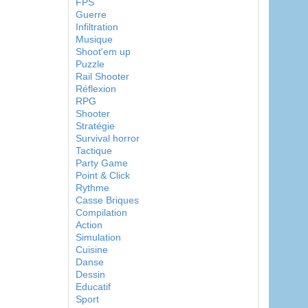
FPS
Guerre
Infiltration
Musique
Shoot'em up
Puzzle
Rail Shooter
Réflexion
RPG
Shooter
Stratégie
Survival horror
Tactique
Party Game
Point & Click
Rythme
Casse Briques
Compilation
Action
Simulation
Cuisine
Danse
Dessin
Educatif
Sport