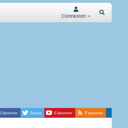
Connexion
S'abonner
Suivre
S'abonner
S'abonner