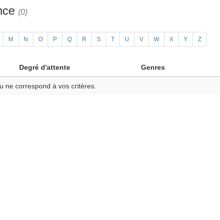
ance
(0)
M
N
O
P
Q
R
S
T
U
V
W
X
Y
Z
Degré d'attente
Genres
u ne correspond à vos critères.