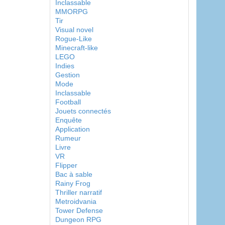
Inclassable
MMORPG
Tir
Visual novel
Rogue-Like
Minecraft-like
LEGO
Indies
Gestion
Mode
Inclassable
Football
Jouets connectés
Enquête
Application
Rumeur
Livre
VR
Flipper
Bac à sable
Rainy Frog
Thriller narratif
Metroidvania
Tower Defense
Dungeon RPG