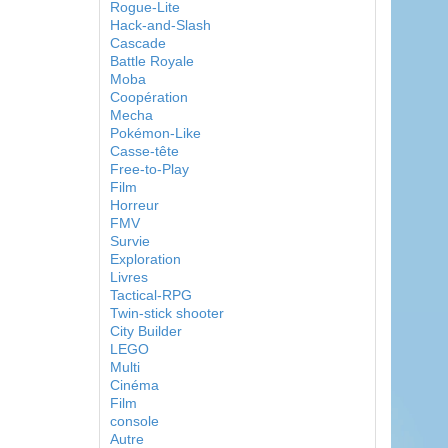
Rogue-Lite
Hack-and-Slash
Cascade
Battle Royale
Moba
Coopération
Mecha
Pokémon-Like
Casse-tête
Free-to-Play
Film
Horreur
FMV
Survie
Exploration
Livres
Tactical-RPG
Twin-stick shooter
City Builder
LEGO
Multi
Cinéma
Film
console
Autre