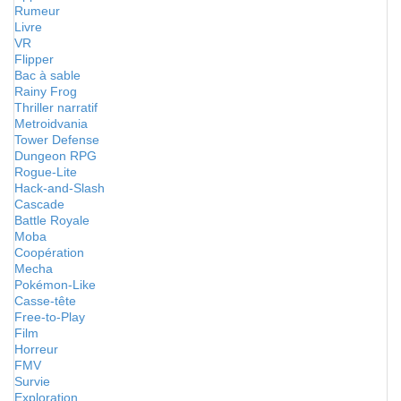
Rumeur
Livre
VR
Flipper
Bac à sable
Rainy Frog
Thriller narratif
Metroidvania
Tower Defense
Dungeon RPG
Rogue-Lite
Hack-and-Slash
Cascade
Battle Royale
Moba
Coopération
Mecha
Pokémon-Like
Casse-tête
Free-to-Play
Film
Horreur
FMV
Survie
Exploration