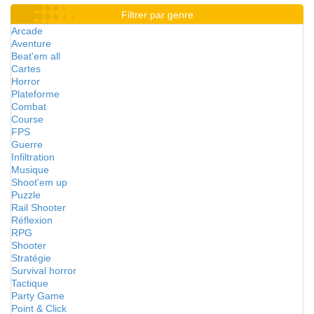
Filtrer par genre
Arcade
Aventure
Beat'em all
Cartes
Horror
Plateforme
Combat
Course
FPS
Guerre
Infiltration
Musique
Shoot'em up
Puzzle
Rail Shooter
Réflexion
RPG
Shooter
Stratégie
Survival horror
Tactique
Party Game
Point & Click