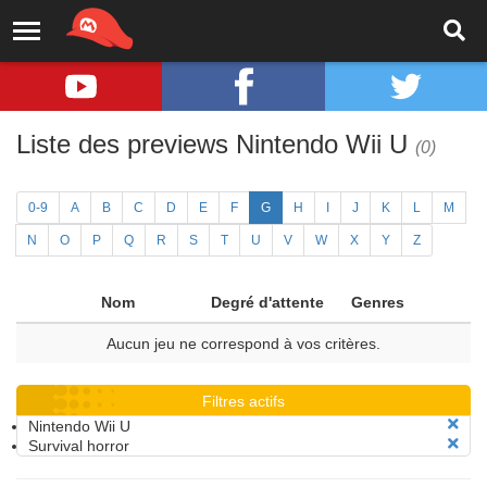
Liste des previews Nintendo Wii U
(0)
0-9
A
B
C
D
E
F
G
H
I
J
K
L
M
N
O
P
Q
R
S
T
U
V
W
X
Y
Z
Nom
Degré d'attente
Genres
Aucun jeu ne correspond à vos critères.
Filtres actifs
Nintendo Wii U
Survival horror