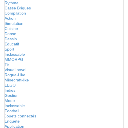
Rythme
Casse Briques
Compilation
Action
Simulation
Cuisine
Danse
Dessin
Educatif
Sport
Inclassable
MMORPG
Tir
Visual novel
Rogue-Like
Minecraft-like
LEGO
Indies
Gestion
Mode
Inclassable
Football
Jouets connectés
Enquête
Application