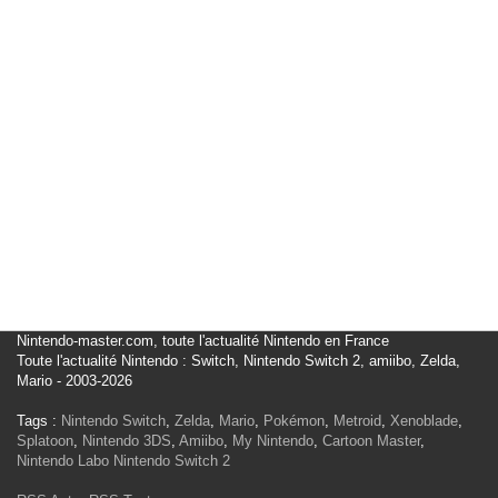
Nintendo-master.com, toute l'actualité Nintendo en France
Toute l'actualité Nintendo : Switch, Nintendo Switch 2, amiibo, Zelda,
Mario - 2003-2026
Tags :
Nintendo Switch
,
Zelda
,
Mario
,
Pokémon
,
Metroid
,
Xenoblade
,
Splatoon
,
Nintendo 3DS
,
Amiibo
,
My Nintendo
,
Cartoon Master
,
Nintendo Labo
Nintendo Switch 2