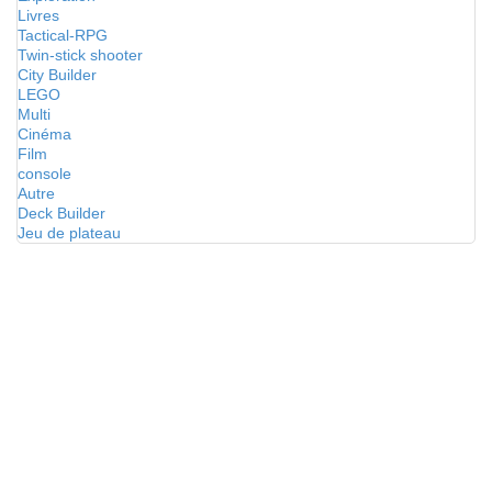
Livres
Tactical-RPG
Twin-stick shooter
City Builder
LEGO
Multi
Cinéma
Film
console
Autre
Deck Builder
Jeu de plateau