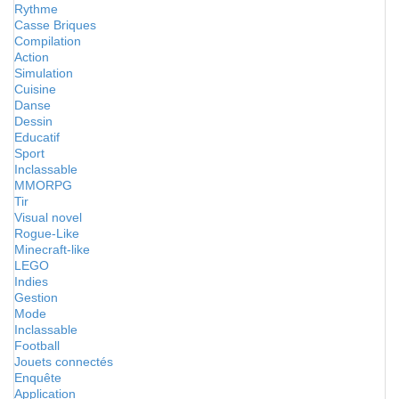
Rythme
Casse Briques
Compilation
Action
Simulation
Cuisine
Danse
Dessin
Educatif
Sport
Inclassable
MMORPG
Tir
Visual novel
Rogue-Like
Minecraft-like
LEGO
Indies
Gestion
Mode
Inclassable
Football
Jouets connectés
Enquête
Application