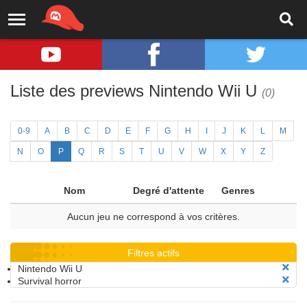
Liste des previews Nintendo Wii U
(0)
0-9
A
B
C
D
E
F
G
H
I
J
K
L
M
N
O
P
Q
R
S
T
U
V
W
X
Y
Z
Nom
Degré d'attente
Genres
Aucun jeu ne correspond à vos critères.
Filtres actifs
Nintendo Wii U
Survival horror