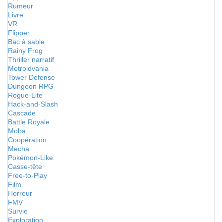
Rumeur
Livre
VR
Flipper
Bac à sable
Rainy Frog
Thriller narratif
Metroidvania
Tower Defense
Dungeon RPG
Rogue-Lite
Hack-and-Slash
Cascade
Battle Royale
Moba
Coopération
Mecha
Pokémon-Like
Casse-tête
Free-to-Play
Film
Horreur
FMV
Survie
Exploration