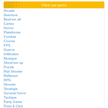
Filtrer par genre
Arcade
Aventure
Beat'em all
Cartes
Horror
Plateforme
Combat
Course
FPS
Guerre
Infiltration
Musique
Shoot'em up
Puzzle
Rail Shooter
Réflexion
RPG
Shooter
Stratégie
Survival horror
Tactique
Party Game
Point & Click