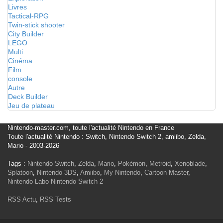
Livres
Tactical-RPG
Twin-stick shooter
City Builder
LEGO
Multi
Cinéma
Film
console
Autre
Deck Builder
Jeu de plateau
Nintendo-master.com, toute l'actualité Nintendo en France
Toute l'actualité Nintendo : Switch, Nintendo Switch 2, amiibo, Zelda,
Mario - 2003-2026
Tags :
Nintendo Switch
,
Zelda
,
Mario
,
Pokémon
,
Metroid
,
Xenoblade
,
Splatoon
,
Nintendo 3DS
,
Amiibo
,
My Nintendo
,
Cartoon Master
,
Nintendo Labo
Nintendo Switch 2
RSS Actu
,
RSS Tests