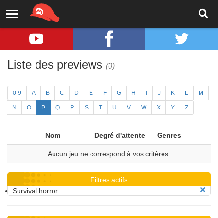
Liste des previews
(0)
0-9
A
B
C
D
E
F
G
H
I
J
K
L
M
N
O
P
Q
R
S
T
U
V
W
X
Y
Z
Nom
Degré d'attente
Genres
Aucun jeu ne correspond à vos critères.
Filtres actifs
Survival horror