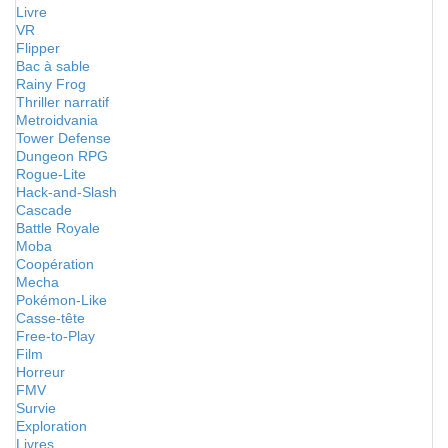
Livre
VR
Flipper
Bac à sable
Rainy Frog
Thriller narratif
Metroidvania
Tower Defense
Dungeon RPG
Rogue-Lite
Hack-and-Slash
Cascade
Battle Royale
Moba
Coopération
Mecha
Pokémon-Like
Casse-tête
Free-to-Play
Film
Horreur
FMV
Survie
Exploration
Livres