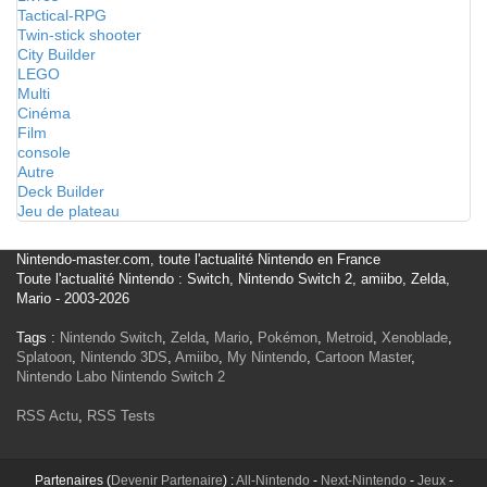
Tactical-RPG
Twin-stick shooter
City Builder
LEGO
Multi
Cinéma
Film
console
Autre
Deck Builder
Jeu de plateau
Nintendo-master.com, toute l'actualité Nintendo en France
Toute l'actualité Nintendo : Switch, Nintendo Switch 2, amiibo, Zelda,
Mario - 2003-2026
Tags :
Nintendo Switch
,
Zelda
,
Mario
,
Pokémon
,
Metroid
,
Xenoblade
,
Splatoon
,
Nintendo 3DS
,
Amiibo
,
My Nintendo
,
Cartoon Master
,
Nintendo Labo
Nintendo Switch 2
RSS Actu
,
RSS Tests
Partenaires (
Devenir Partenaire
) :
All-Nintendo
-
Next-Nintendo
-
Jeux
-