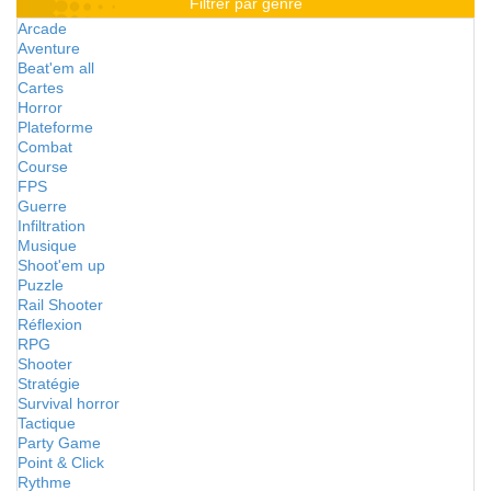
Filtrer par genre
Arcade
Aventure
Beat'em all
Cartes
Horror
Plateforme
Combat
Course
FPS
Guerre
Infiltration
Musique
Shoot'em up
Puzzle
Rail Shooter
Réflexion
RPG
Shooter
Stratégie
Survival horror
Tactique
Party Game
Point & Click
Rythme