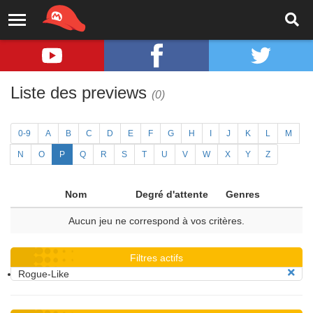
Liste des previews
(0)
0-9
A
B
C
D
E
F
G
H
I
J
K
L
M
N
O
P
Q
R
S
T
U
V
W
X
Y
Z
Nom
Degré d'attente
Genres
Aucun jeu ne correspond à vos critères.
Filtres actifs
Rogue-Like