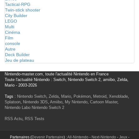
Tactical-RPG
Twin-stick shooter
City Builder
LEGO
Multi
Cinéma
Film
console
Autre
Deck Builder
Jeu de plateau
Nintendo-master.com, toute l'actualité Nintendo en France
Toute l'actualité Nintendo : Switch, Nintendo Switch 2, amiibo, Zelda,
Mario - 2003-2026
Tags :
Nintendo Switch
,
Zelda
,
Mario
,
Pokémon
,
Metroid
,
Xenoblade
,
Splatoon
,
Nintendo 3DS
,
Amiibo
,
My Nintendo
,
Cartoon Master
,
Nintendo Labo
Nintendo Switch 2
RSS Actu
,
RSS Tests
Partenaires (
Devenir Partenaire
) :
All-Nintendo
-
Next-Nintendo
-
Jeux
-