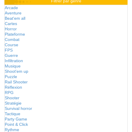
Filtrer par genre
Arcade
Aventure
Beat'em all
Cartes
Horror
Plateforme
Combat
Course
FPS
Guerre
Infiltration
Musique
Shoot'em up
Puzzle
Rail Shooter
Réflexion
RPG
Shooter
Stratégie
Survival horror
Tactique
Party Game
Point & Click
Rythme