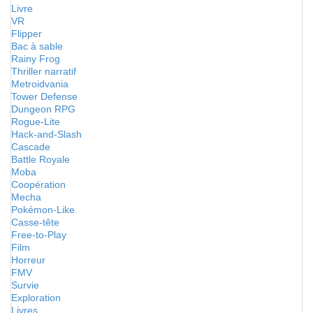
Livre
VR
Flipper
Bac à sable
Rainy Frog
Thriller narratif
Metroidvania
Tower Defense
Dungeon RPG
Rogue-Lite
Hack-and-Slash
Cascade
Battle Royale
Moba
Coopération
Mecha
Pokémon-Like
Casse-tête
Free-to-Play
Film
Horreur
FMV
Survie
Exploration
Livres