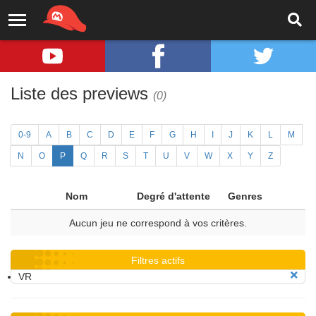
Liste des previews
(0)
0-9
A
B
C
D
E
F
G
H
I
J
K
L
M
N
O
P
Q
R
S
T
U
V
W
X
Y
Z
Nom
Degré d'attente
Genres
Aucun jeu ne correspond à vos critères.
Filtres actifs
VR