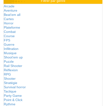
Filtrer par genre
Arcade
Aventure
Beat'em all
Cartes
Horror
Plateforme
Combat
Course
FPS
Guerre
Infiltration
Musique
Shoot'em up
Puzzle
Rail Shooter
Réflexion
RPG
Shooter
Stratégie
Survival horror
Tactique
Party Game
Point & Click
Rythme