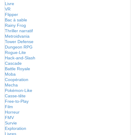
Livre
VR
Flipper
Bac à sable
Rainy Frog
Thriller narratif
Metroidvania
Tower Defense
Dungeon RPG
Rogue-Lite
Hack-and-Slash
Cascade
Battle Royale
Moba
Coopération
Mecha
Pokémon-Like
Casse-tête
Free-to-Play
Film
Horreur
FMV
Survie
Exploration
Livres