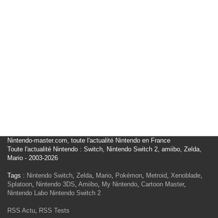
Nintendo-master.com, toute l'actualité Nintendo en France
Toute l'actualité Nintendo : Switch, Nintendo Switch 2, amiibo, Zelda,
Mario - 2003-2026
Tags :
Nintendo Switch
,
Zelda
,
Mario
,
Pokémon
,
Metroid
,
Xenoblade
,
Splatoon
,
Nintendo 3DS
,
Amiibo
,
My Nintendo
,
Cartoon Master
,
Nintendo Labo
Nintendo Switch 2
RSS Actu
,
RSS Tests