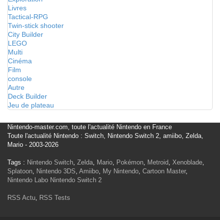
Livres
Tactical-RPG
Twin-stick shooter
City Builder
LEGO
Multi
Cinéma
Film
console
Autre
Deck Builder
Jeu de plateau
Nintendo-master.com, toute l'actualité Nintendo en France
Toute l'actualité Nintendo : Switch, Nintendo Switch 2, amiibo, Zelda,
Mario - 2003-2026
Tags :
Nintendo Switch
,
Zelda
,
Mario
,
Pokémon
,
Metroid
,
Xenoblade
,
Splatoon
,
Nintendo 3DS
,
Amiibo
,
My Nintendo
,
Cartoon Master
,
Nintendo Labo
Nintendo Switch 2
RSS Actu
,
RSS Tests