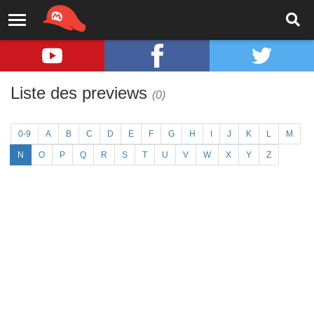
Liste des previews
(0)
0-9
A
B
C
D
E
F
G
H
I
J
K
L
M
N
O
P
Q
R
S
T
U
V
W
X
Y
Z