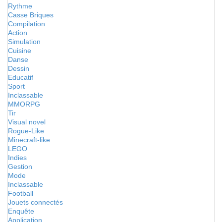
Rythme
Casse Briques
Compilation
Action
Simulation
Cuisine
Danse
Dessin
Educatif
Sport
Inclassable
MMORPG
Tir
Visual novel
Rogue-Like
Minecraft-like
LEGO
Indies
Gestion
Mode
Inclassable
Football
Jouets connectés
Enquête
Application