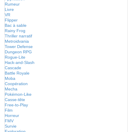
Rumeur
Livre
VR
Flipper
Bac à sable
Rainy Frog
Thriller narratif
Metroidvania
Tower Defense
Dungeon RPG
Rogue-Lite
Hack-and-Slash
Cascade
Battle Royale
Moba
Coopération
Mecha
Pokémon-Like
Casse-tête
Free-to-Play
Film
Horreur
FMV
Survie
Exploration