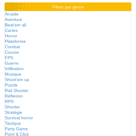
Filtrer par genre
Arcade
Aventure
Beat'em all
Cartes
Horror
Plateforme
Combat
Course
FPS
Guerre
Infiltration
Musique
Shoot'em up
Puzzle
Rail Shooter
Réflexion
RPG
Shooter
Stratégie
Survival horror
Tactique
Party Game
Point & Click