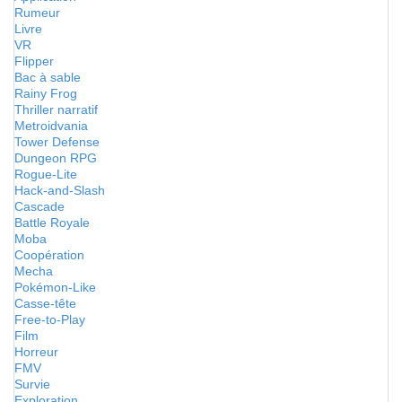
Rumeur
Livre
VR
Flipper
Bac à sable
Rainy Frog
Thriller narratif
Metroidvania
Tower Defense
Dungeon RPG
Rogue-Lite
Hack-and-Slash
Cascade
Battle Royale
Moba
Coopération
Mecha
Pokémon-Like
Casse-tête
Free-to-Play
Film
Horreur
FMV
Survie
Exploration