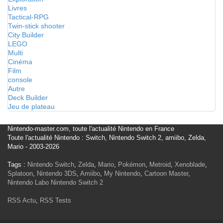
Livres
Tactical-RPG
Twin-stick shooter
City Builder
LEGO
Multi
Cinéma
Film
console
Autre
Deck Builder
Jeu de plateau
Nintendo-master.com, toute l'actualité Nintendo en France
Toute l'actualité Nintendo : Switch, Nintendo Switch 2, amiibo, Zelda,
Mario - 2003-2026
Tags :
Nintendo Switch
,
Zelda
,
Mario
,
Pokémon
,
Metroid
,
Xenoblade
,
Splatoon
,
Nintendo 3DS
,
Amiibo
,
My Nintendo
,
Cartoon Master
,
Nintendo Labo
Nintendo Switch 2
RSS Actu
,
RSS Tests