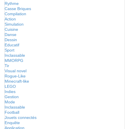
Rythme
Casse Briques
Compilation
Action
Simulation
Cuisine
Danse
Dessin
Educatif
Sport
Inclassable
MMORPG
Tir
Visual novel
Rogue-Like
Minecraft-like
LEGO
Indies
Gestion
Mode
Inclassable
Football
Jouets connectés
Enquête
Application