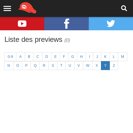
Liste des previews
(0)
0-9
A
B
C
D
E
F
G
H
I
J
K
L
M
N
O
P
Q
R
S
T
U
V
W
X
Y
Z