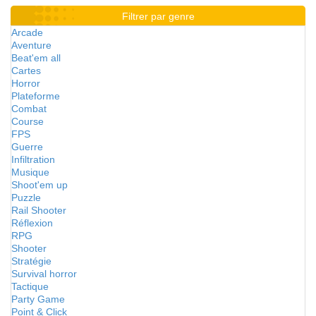
Filtrer par genre
Arcade
Aventure
Beat'em all
Cartes
Horror
Plateforme
Combat
Course
FPS
Guerre
Infiltration
Musique
Shoot'em up
Puzzle
Rail Shooter
Réflexion
RPG
Shooter
Stratégie
Survival horror
Tactique
Party Game
Point & Click