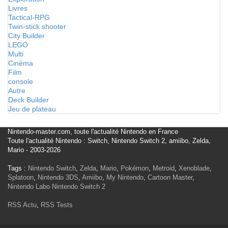
Livres
Tactical-RPG
Twin-stick shooter
City Builder
LEGO
Multi
Cinéma
Film
console
Autre
Deck Builder
Jeu de plateau
Nintendo-master.com, toute l'actualité Nintendo en France
Toute l'actualité Nintendo : Switch, Nintendo Switch 2, amiibo, Zelda,
Mario - 2003-2026
Tags :
Nintendo Switch
,
Zelda
,
Mario
,
Pokémon
,
Metroid
,
Xenoblade
,
Splatoon
,
Nintendo 3DS
,
Amiibo
,
My Nintendo
,
Cartoon Master
,
Nintendo Labo
Nintendo Switch 2
RSS Actu
,
RSS Tests