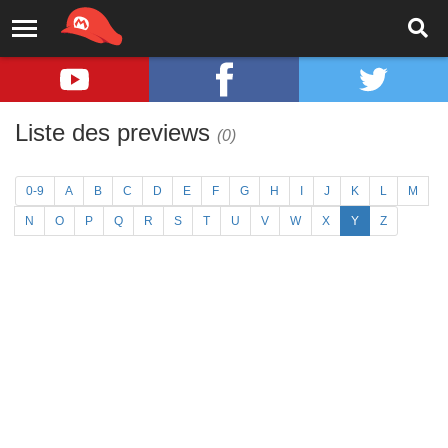
Liste des previews
(0)
0-9
A
B
C
D
E
F
G
H
I
J
K
L
M
N
O
P
Q
R
S
T
U
V
W
X
Y
Z