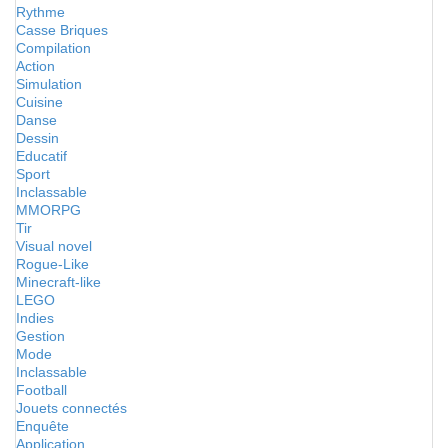
Rythme
Casse Briques
Compilation
Action
Simulation
Cuisine
Danse
Dessin
Educatif
Sport
Inclassable
MMORPG
Tir
Visual novel
Rogue-Like
Minecraft-like
LEGO
Indies
Gestion
Mode
Inclassable
Football
Jouets connectés
Enquête
Application