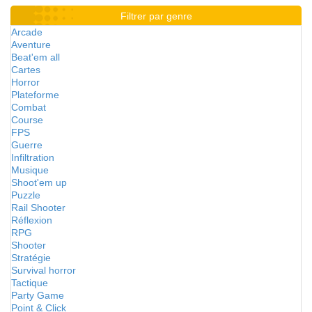
Filtrer par genre
Arcade
Aventure
Beat'em all
Cartes
Horror
Plateforme
Combat
Course
FPS
Guerre
Infiltration
Musique
Shoot'em up
Puzzle
Rail Shooter
Réflexion
RPG
Shooter
Stratégie
Survival horror
Tactique
Party Game
Point & Click