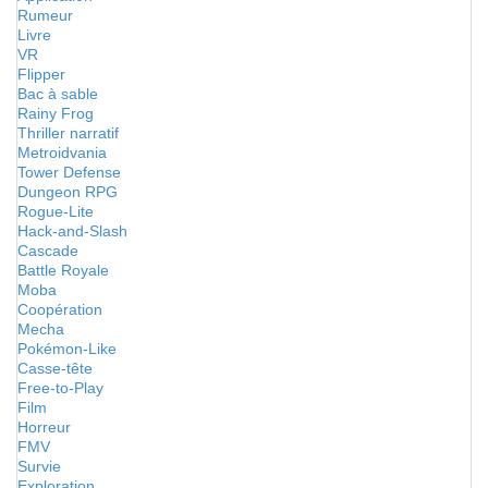
Rumeur
Livre
VR
Flipper
Bac à sable
Rainy Frog
Thriller narratif
Metroidvania
Tower Defense
Dungeon RPG
Rogue-Lite
Hack-and-Slash
Cascade
Battle Royale
Moba
Coopération
Mecha
Pokémon-Like
Casse-tête
Free-to-Play
Film
Horreur
FMV
Survie
Exploration