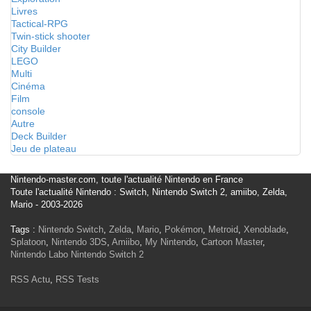
Livres
Tactical-RPG
Twin-stick shooter
City Builder
LEGO
Multi
Cinéma
Film
console
Autre
Deck Builder
Jeu de plateau
Nintendo-master.com, toute l'actualité Nintendo en France
Toute l'actualité Nintendo : Switch, Nintendo Switch 2, amiibo, Zelda,
Mario - 2003-2026
Tags :
Nintendo Switch
,
Zelda
,
Mario
,
Pokémon
,
Metroid
,
Xenoblade
,
Splatoon
,
Nintendo 3DS
,
Amiibo
,
My Nintendo
,
Cartoon Master
,
Nintendo Labo
Nintendo Switch 2
RSS Actu
,
RSS Tests