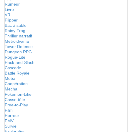
Rumeur
Livre
VR
Flipper
Bac à sable
Rainy Frog
Thriller narratif
Metroidvania
Tower Defense
Dungeon RPG
Rogue-Lite
Hack-and-Slash
Cascade
Battle Royale
Moba
Coopération
Mecha
Pokémon-Like
Casse-tête
Free-to-Play
Film
Horreur
FMV
Survie
Exploration