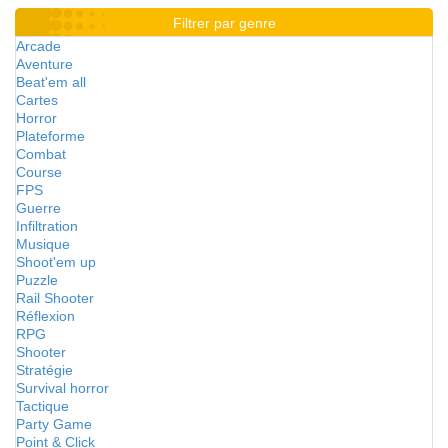
Filtrer par genre
Arcade
Aventure
Beat'em all
Cartes
Horror
Plateforme
Combat
Course
FPS
Guerre
Infiltration
Musique
Shoot'em up
Puzzle
Rail Shooter
Réflexion
RPG
Shooter
Stratégie
Survival horror
Tactique
Party Game
Point & Click