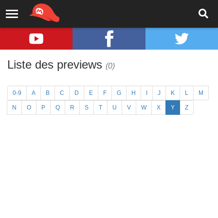
Liste des previews
(0)
0-9
A
B
C
D
E
F
G
H
I
J
K
L
M
N
O
P
Q
R
S
T
U
V
W
X
Y
Z