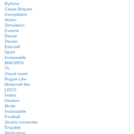
Rythme
Casse Briques
Compilation
Action
Simulation
Cuisine
Danse
Dessin
Educatif
Sport
Inclassable
MMORPG
Tir
Visual novel
Rogue-Like
Minecraft-like
LEGO
Indies
Gestion
Mode
Inclassable
Football
Jouets connectés
Enquête
Application