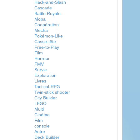
Hack-and-Slash
Cascade
Battle Royale
Moba
Coopération
Mecha
Pokémon-Like
Casse-tête
Free-to-Play
Film
Horreur
FMV
Survie
Exploration
Livres
Tactical-RPG
Twin-stick shooter
City Builder
LEGO
Multi
Cinéma
Film
console
Autre
Deck Builder