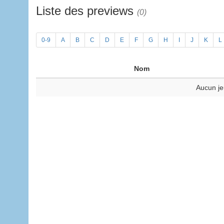
Liste des previews
(0)
0-9
A
B
C
D
E
F
G
H
I
J
K
L
Nom
Aucun je