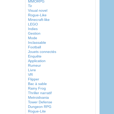
MMORPG
Tir
Visual novel
Rogue-Like
Minecraft-like
LEGO
Indies
Gestion
Mode
Inclassable
Football
Jouets connectés
Enquête
Application
Rumeur
Livre
VR
Flipper
Bac à sable
Rainy Frog
Thriller narratif
Metroidvania
Tower Defense
Dungeon RPG
Rogue-Lite