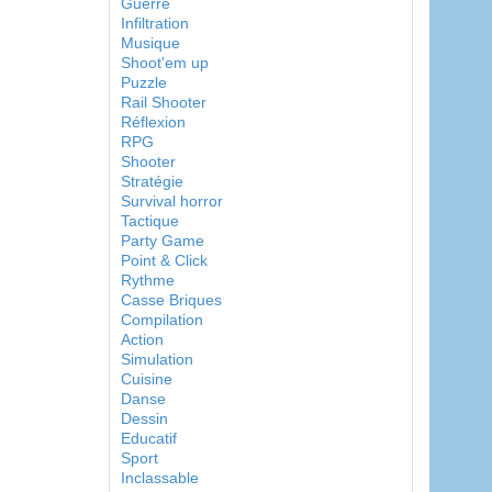
Guerre
Infiltration
Musique
Shoot'em up
Puzzle
Rail Shooter
Réflexion
RPG
Shooter
Stratégie
Survival horror
Tactique
Party Game
Point & Click
Rythme
Casse Briques
Compilation
Action
Simulation
Cuisine
Danse
Dessin
Educatif
Sport
Inclassable