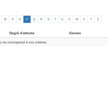
M
N
O
P
Q
R
S
T
U
V
W
X
Y
Z
Degré d'attente
Genres
u ne correspond à vos critères.