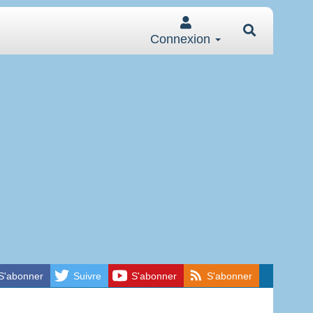
Connexion
S'abonner
Suivre
S'abonner
S'abonner