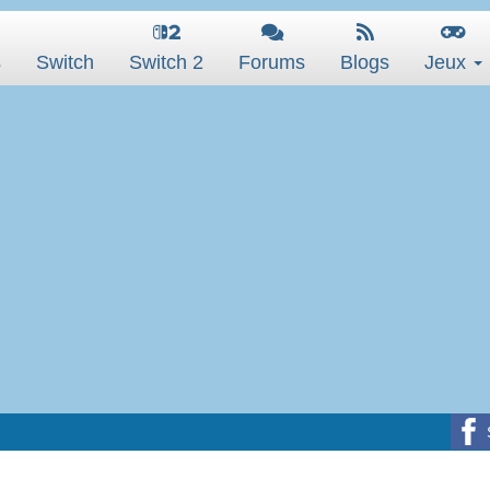
s
Switch
Switch 2
Forums
Blogs
Jeux