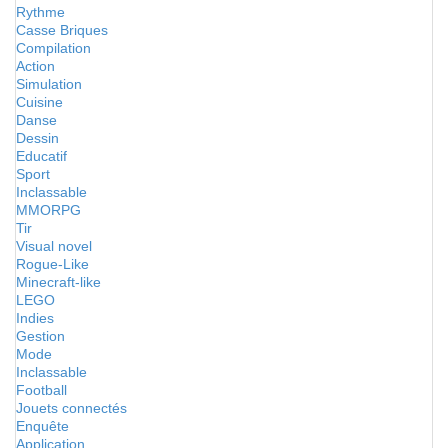
Rythme
Casse Briques
Compilation
Action
Simulation
Cuisine
Danse
Dessin
Educatif
Sport
Inclassable
MMORPG
Tir
Visual novel
Rogue-Like
Minecraft-like
LEGO
Indies
Gestion
Mode
Inclassable
Football
Jouets connectés
Enquête
Application