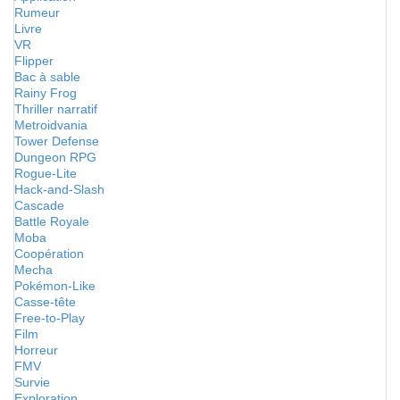
Rumeur
Livre
VR
Flipper
Bac à sable
Rainy Frog
Thriller narratif
Metroidvania
Tower Defense
Dungeon RPG
Rogue-Lite
Hack-and-Slash
Cascade
Battle Royale
Moba
Coopération
Mecha
Pokémon-Like
Casse-tête
Free-to-Play
Film
Horreur
FMV
Survie
Exploration