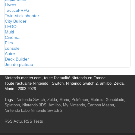
Livres
Tactical-RPG
Twin-stick shooter
City Builder
LEGO
Multi
Cinéma
Film
console
Autre
Deck Builder
Jeu de plateau
Nintendo-master.com, toute l'actualité Nintendo en France
Toute l'actualité Nintendo : Switch, Nintendo Switch 2, amiibo, Zelda,
Mario - 2003-2026
Tags :
Nintendo Switch
,
Zelda
,
Mario
,
Pokémon
,
Metroid
,
Xenoblade
,
Splatoon
,
Nintendo 3DS
,
Amiibo
,
My Nintendo
,
Cartoon Master
,
Nintendo Labo
Nintendo Switch 2
RSS Actu
,
RSS Tests