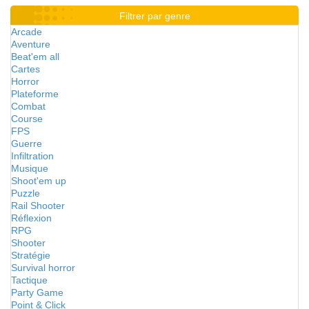
Filtrer par genre
Arcade
Aventure
Beat'em all
Cartes
Horror
Plateforme
Combat
Course
FPS
Guerre
Infiltration
Musique
Shoot'em up
Puzzle
Rail Shooter
Réflexion
RPG
Shooter
Stratégie
Survival horror
Tactique
Party Game
Point & Click