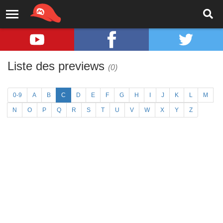
Liste des previews
(0)
0-9
A
B
C
D
E
F
G
H
I
J
K
L
M
N
O
P
Q
R
S
T
U
V
W
X
Y
Z