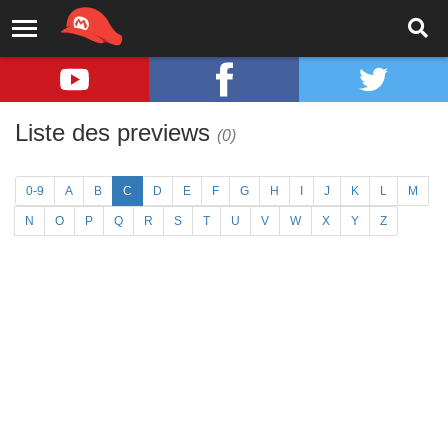
Liste des previews
(0)
0-9
A
B
C
D
E
F
G
H
I
J
K
L
M
N
O
P
Q
R
S
T
U
V
W
X
Y
Z