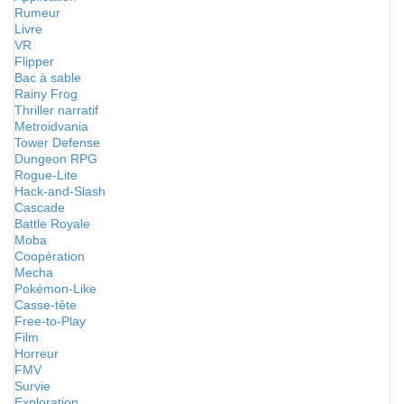
Rumeur
Livre
VR
Flipper
Bac à sable
Rainy Frog
Thriller narratif
Metroidvania
Tower Defense
Dungeon RPG
Rogue-Lite
Hack-and-Slash
Cascade
Battle Royale
Moba
Coopération
Mecha
Pokémon-Like
Casse-tête
Free-to-Play
Film
Horreur
FMV
Survie
Exploration