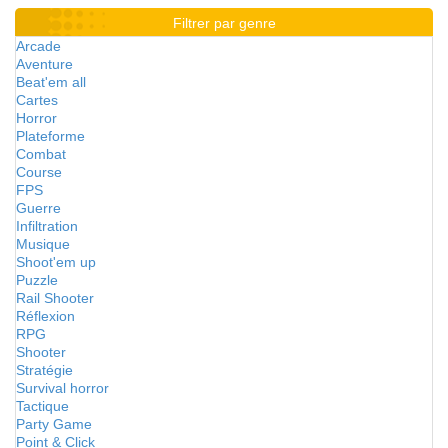
Filtrer par genre
Arcade
Aventure
Beat'em all
Cartes
Horror
Plateforme
Combat
Course
FPS
Guerre
Infiltration
Musique
Shoot'em up
Puzzle
Rail Shooter
Réflexion
RPG
Shooter
Stratégie
Survival horror
Tactique
Party Game
Point & Click