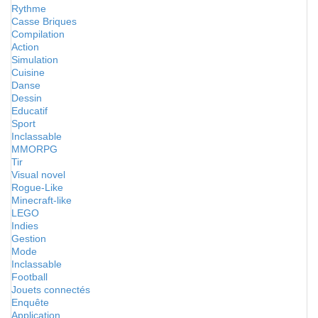
Rythme
Casse Briques
Compilation
Action
Simulation
Cuisine
Danse
Dessin
Educatif
Sport
Inclassable
MMORPG
Tir
Visual novel
Rogue-Like
Minecraft-like
LEGO
Indies
Gestion
Mode
Inclassable
Football
Jouets connectés
Enquête
Application