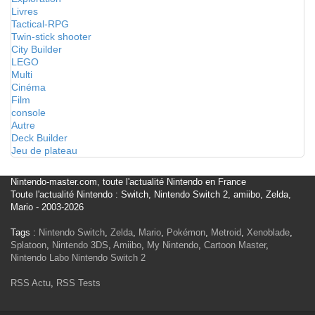
Livres
Tactical-RPG
Twin-stick shooter
City Builder
LEGO
Multi
Cinéma
Film
console
Autre
Deck Builder
Jeu de plateau
Nintendo-master.com, toute l'actualité Nintendo en France
Toute l'actualité Nintendo : Switch, Nintendo Switch 2, amiibo, Zelda,
Mario - 2003-2026
Tags :
Nintendo Switch
,
Zelda
,
Mario
,
Pokémon
,
Metroid
,
Xenoblade
,
Splatoon
,
Nintendo 3DS
,
Amiibo
,
My Nintendo
,
Cartoon Master
,
Nintendo Labo
Nintendo Switch 2
RSS Actu
,
RSS Tests