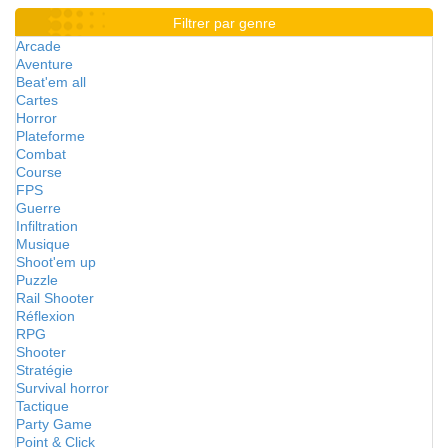
Filtrer par genre
Arcade
Aventure
Beat'em all
Cartes
Horror
Plateforme
Combat
Course
FPS
Guerre
Infiltration
Musique
Shoot'em up
Puzzle
Rail Shooter
Réflexion
RPG
Shooter
Stratégie
Survival horror
Tactique
Party Game
Point & Click