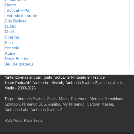
Livres
Tactical-RPG
Twin-stick shooter
City Builder
LEGO
Multi
Cinéma
Film
console
Autre
Deck Builder
Jeu de plateau
Nintendo-master.com, toute l'actualité Nintendo en France
Toute l'actualité Nintendo : Switch, Nintendo Switch 2, amiibo, Zelda,
Mario - 2003-2026
Tags :
Nintendo Switch
,
Zelda
,
Mario
,
Pokémon
,
Metroid
,
Xenoblade
,
Splatoon
,
Nintendo 3DS
,
Amiibo
,
My Nintendo
,
Cartoon Master
,
Nintendo Labo
Nintendo Switch 2
RSS Actu
,
RSS Tests