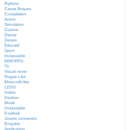
Rythme
Casse Briques
Compilation
Action
Simulation
Cuisine
Danse
Dessin
Educatif
Sport
Inclassable
MMORPG
Tir
Visual novel
Rogue-Like
Minecraft-like
LEGO
Indies
Gestion
Mode
Inclassable
Football
Jouets connectés
Enquête
Application