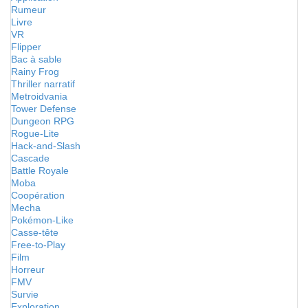
Rumeur
Livre
VR
Flipper
Bac à sable
Rainy Frog
Thriller narratif
Metroidvania
Tower Defense
Dungeon RPG
Rogue-Lite
Hack-and-Slash
Cascade
Battle Royale
Moba
Coopération
Mecha
Pokémon-Like
Casse-tête
Free-to-Play
Film
Horreur
FMV
Survie
Exploration