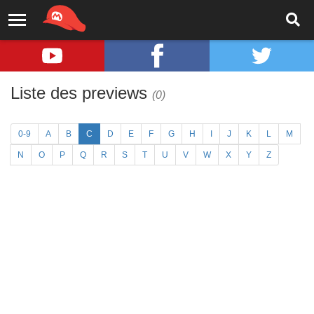
Liste des previews
(0)
0-9
A
B
C
D
E
F
G
H
I
J
K
L
M
N
O
P
Q
R
S
T
U
V
W
X
Y
Z