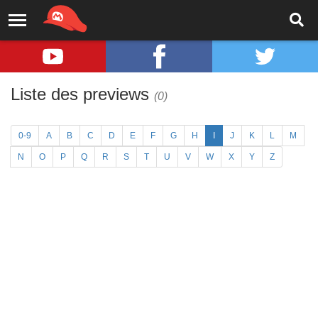
Liste des previews
(0)
0-9
A
B
C
D
E
F
G
H
I
J
K
L
M
N
O
P
Q
R
S
T
U
V
W
X
Y
Z