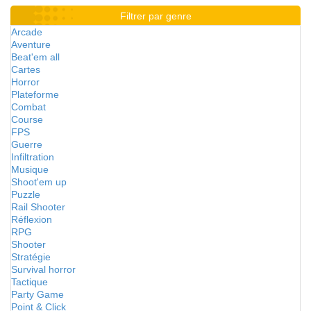
Filtrer par genre
Arcade
Aventure
Beat'em all
Cartes
Horror
Plateforme
Combat
Course
FPS
Guerre
Infiltration
Musique
Shoot'em up
Puzzle
Rail Shooter
Réflexion
RPG
Shooter
Stratégie
Survival horror
Tactique
Party Game
Point & Click