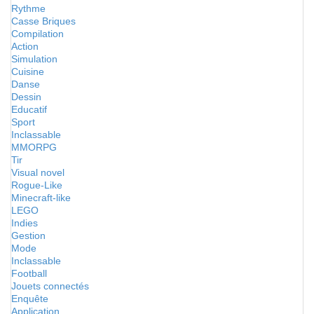
Rythme
Casse Briques
Compilation
Action
Simulation
Cuisine
Danse
Dessin
Educatif
Sport
Inclassable
MMORPG
Tir
Visual novel
Rogue-Like
Minecraft-like
LEGO
Indies
Gestion
Mode
Inclassable
Football
Jouets connectés
Enquête
Application