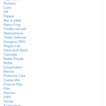
Rumeur
Livre
VR
Flipper
Bac à sable
Rainy Frog
Thriller narratif
Metroidvania
Tower Defense
Dungeon RPG
Rogue-Lite
Hack-and-Slash
Cascade
Battle Royale
Moba
Coopération
Mecha
Pokémon-Like
Casse-tête
Free-to-Play
Film
Horreur
FMV
Survie
Exploration