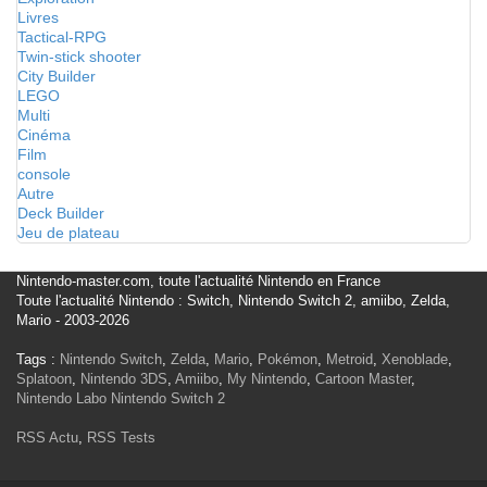
Livres
Tactical-RPG
Twin-stick shooter
City Builder
LEGO
Multi
Cinéma
Film
console
Autre
Deck Builder
Jeu de plateau
Nintendo-master.com, toute l'actualité Nintendo en France
Toute l'actualité Nintendo : Switch, Nintendo Switch 2, amiibo, Zelda,
Mario - 2003-2026
Tags :
Nintendo Switch
,
Zelda
,
Mario
,
Pokémon
,
Metroid
,
Xenoblade
,
Splatoon
,
Nintendo 3DS
,
Amiibo
,
My Nintendo
,
Cartoon Master
,
Nintendo Labo
Nintendo Switch 2
RSS Actu
,
RSS Tests