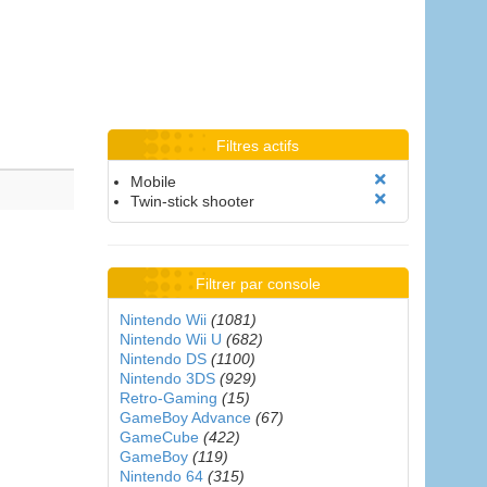
Filtres actifs
Mobile
Twin-stick shooter
Filtrer par console
Nintendo Wii
(1081)
Nintendo Wii U
(682)
Nintendo DS
(1100)
Nintendo 3DS
(929)
Retro-Gaming
(15)
GameBoy Advance
(67)
GameCube
(422)
GameBoy
(119)
Nintendo 64
(315)