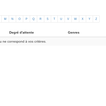
M
N
O
P
Q
R
S
T
U
V
W
X
Y
Z
Degré d'attente
Genres
u ne correspond à vos critères.