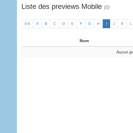
Liste des previews Mobile
(0)
0-9
A
B
C
D
E
F
G
H
I
J
K
L
Nom
Aucun je