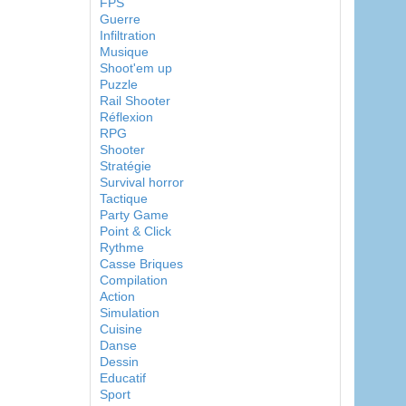
FPS
Guerre
Infiltration
Musique
Shoot'em up
Puzzle
Rail Shooter
Réflexion
RPG
Shooter
Stratégie
Survival horror
Tactique
Party Game
Point & Click
Rythme
Casse Briques
Compilation
Action
Simulation
Cuisine
Danse
Dessin
Educatif
Sport