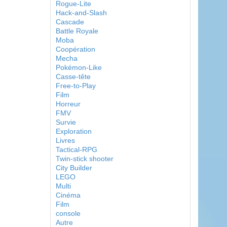
Rogue-Lite
Hack-and-Slash
Cascade
Battle Royale
Moba
Coopération
Mecha
Pokémon-Like
Casse-tête
Free-to-Play
Film
Horreur
FMV
Survie
Exploration
Livres
Tactical-RPG
Twin-stick shooter
City Builder
LEGO
Multi
Cinéma
Film
console
Autre