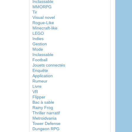
Inclassable
MMORPG
Tir
Visual novel
Rogue-Like
Minecraft-like
LEGO
Indies
Gestion
Mode
Inclassable
Football
Jouets connectés
Enquête
Application
Rumeur
Livre
VR
Flipper
Bac à sable
Rainy Frog
Thriller narratif
Metroidvania
Tower Defense
Dungeon RPG