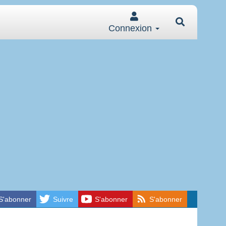
Connexion
S'abonner
Suivre
S'abonner
S'abonner