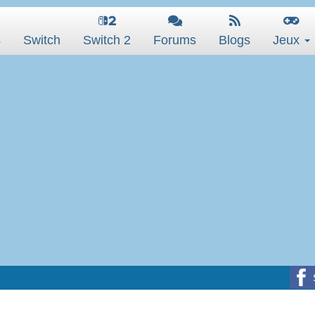
s
Switch
Switch 2
Forums
Blogs
Jeux