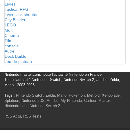
Livres
Tactical-RPG
Twin-stick shooter
City Builder
LEGO
Multi
Cinéma
Film
console
Autre
Deck Builder
Jeu de plateau
Nintendo-master.com, toute l'actualité Nintendo en France
Toute l'actualité Nintendo : Switch, Nintendo Switch 2, amiibo, Zelda,
Mario - 2003-2026
Tags :
Nintendo Switch
,
Zelda
,
Mario
,
Pokémon
,
Metroid
,
Xenoblade
,
Splatoon
,
Nintendo 3DS
,
Amiibo
,
My Nintendo
,
Cartoon Master
,
Nintendo Labo
Nintendo Switch 2
RSS Actu
,
RSS Tests