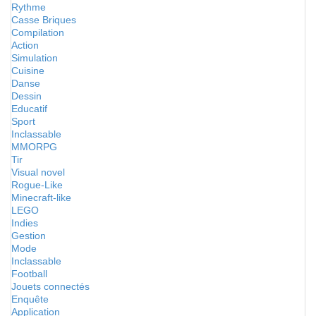
Rythme
Casse Briques
Compilation
Action
Simulation
Cuisine
Danse
Dessin
Educatif
Sport
Inclassable
MMORPG
Tir
Visual novel
Rogue-Like
Minecraft-like
LEGO
Indies
Gestion
Mode
Inclassable
Football
Jouets connectés
Enquête
Application