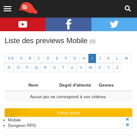
Liste des previews Mobile
(0)
0-9
A
B
C
D
E
F
G
H
I
J
K
L
M
N
O
P
Q
R
S
T
U
V
W
X
Y
Z
Nom
Degré d'attente
Genres
Aucun jeu ne correspond à vos critères.
Filtres actifs
Mobile
Dungeon RPG