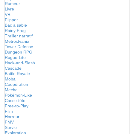
Rumeur
Livre
VR
Flipper
Bac à sable
Rainy Frog
Thriller narratif
Metroidvania
Tower Defense
Dungeon RPG
Rogue-Lite
Hack-and-Slash
Cascade
Battle Royale
Moba
Coopération
Mecha
Pokémon-Like
Casse-tête
Free-to-Play
Film
Horreur
FMV
Survie
Exploration