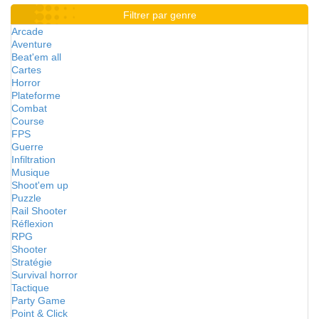
Filtrer par genre
Arcade
Aventure
Beat'em all
Cartes
Horror
Plateforme
Combat
Course
FPS
Guerre
Infiltration
Musique
Shoot'em up
Puzzle
Rail Shooter
Réflexion
RPG
Shooter
Stratégie
Survival horror
Tactique
Party Game
Point & Click