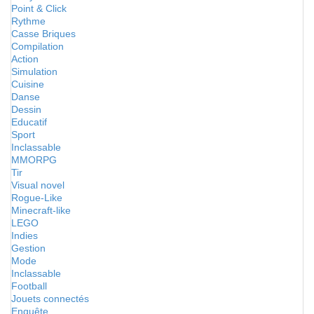
Point & Click
Rythme
Casse Briques
Compilation
Action
Simulation
Cuisine
Danse
Dessin
Educatif
Sport
Inclassable
MMORPG
Tir
Visual novel
Rogue-Like
Minecraft-like
LEGO
Indies
Gestion
Mode
Inclassable
Football
Jouets connectés
Enquête