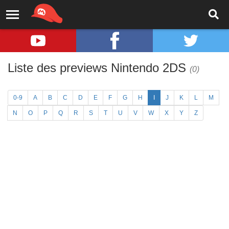
Liste des previews Nintendo 2DS
(0)
0-9
A
B
C
D
E
F
G
H
I
J
K
L
M
N
O
P
Q
R
S
T
U
V
W
X
Y
Z