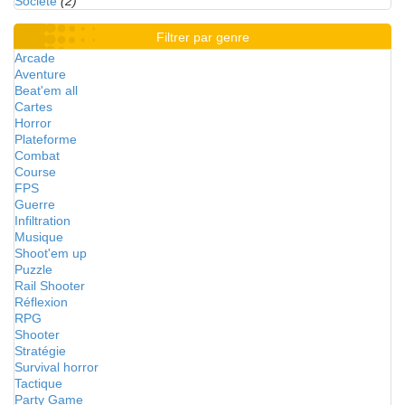
Société
(2)
Filtrer par genre
Arcade
Aventure
Beat'em all
Cartes
Horror
Plateforme
Combat
Course
FPS
Guerre
Infiltration
Musique
Shoot'em up
Puzzle
Rail Shooter
Réflexion
RPG
Shooter
Stratégie
Survival horror
Tactique
Party Game