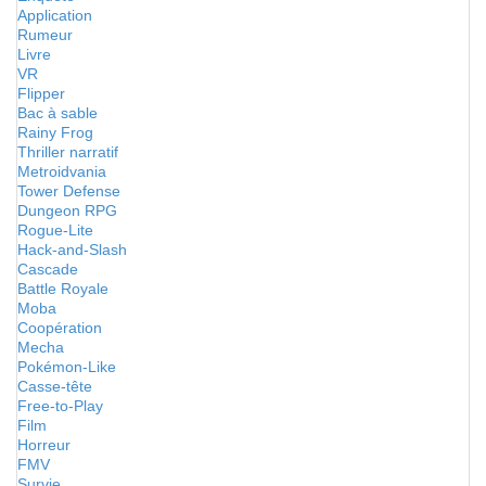
Application
Rumeur
Livre
VR
Flipper
Bac à sable
Rainy Frog
Thriller narratif
Metroidvania
Tower Defense
Dungeon RPG
Rogue-Lite
Hack-and-Slash
Cascade
Battle Royale
Moba
Coopération
Mecha
Pokémon-Like
Casse-tête
Free-to-Play
Film
Horreur
FMV
Survie