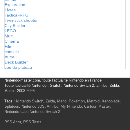
Exploration
Livres
Tactical-RPG
Twin-stick shooter
City Builder
LEGO
Multi
Cinéma
Film
console
Autre
Deck Builder
Jeu de plateau
Nintendo-master.com, toute l'actualité Nintendo en France
Toute l'actualité Nintendo : Switch, Nintendo Switch 2, amiibo, Zelda,
Mario - 2003-2026
Tags :
Nintendo Switch
,
Zelda
,
Mario
,
Pokémon
,
Metroid
,
Xenoblade
,
Splatoon
,
Nintendo 3DS
,
Amiibo
,
My Nintendo
,
Cartoon Master
,
Nintendo Labo
Nintendo Switch 2
RSS Actu
,
RSS Tests