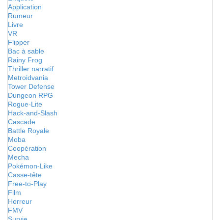
Application
Rumeur
Livre
VR
Flipper
Bac à sable
Rainy Frog
Thriller narratif
Metroidvania
Tower Defense
Dungeon RPG
Rogue-Lite
Hack-and-Slash
Cascade
Battle Royale
Moba
Coopération
Mecha
Pokémon-Like
Casse-tête
Free-to-Play
Film
Horreur
FMV
Survie