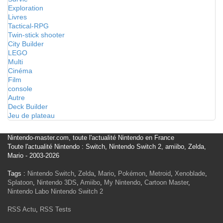
Exploration
Livres
Tactical-RPG
Twin-stick shooter
City Builder
LEGO
Multi
Cinéma
Film
console
Autre
Deck Builder
Jeu de plateau
Nintendo-master.com, toute l'actualité Nintendo en France
Toute l'actualité Nintendo : Switch, Nintendo Switch 2, amiibo, Zelda,
Mario - 2003-2026
Tags :
Nintendo Switch
,
Zelda
,
Mario
,
Pokémon
,
Metroid
,
Xenoblade
,
Splatoon
,
Nintendo 3DS
,
Amiibo
,
My Nintendo
,
Cartoon Master
,
Nintendo Labo
Nintendo Switch 2
RSS Actu
,
RSS Tests