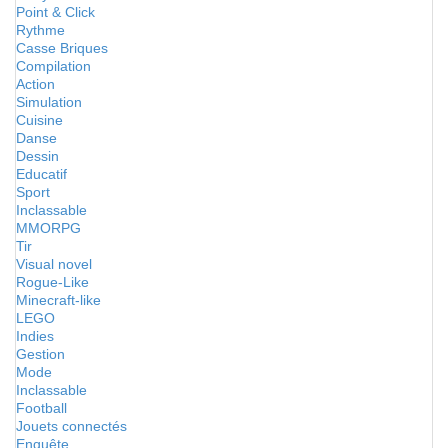
Point & Click
Rythme
Casse Briques
Compilation
Action
Simulation
Cuisine
Danse
Dessin
Educatif
Sport
Inclassable
MMORPG
Tir
Visual novel
Rogue-Like
Minecraft-like
LEGO
Indies
Gestion
Mode
Inclassable
Football
Jouets connectés
Enquête