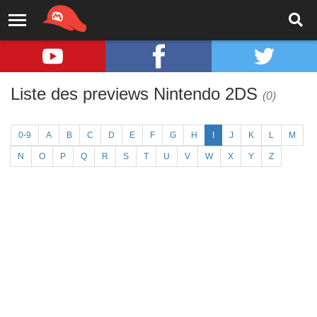
Liste des previews Nintendo 2DS
(0)
0-9
A
B
C
D
E
F
G
H
I
J
K
L
M
N
O
P
Q
R
S
T
U
V
W
X
Y
Z