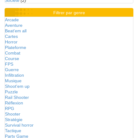
Société
(2)
Filtrer par genre
Arcade
Aventure
Beat'em all
Cartes
Horror
Plateforme
Combat
Course
FPS
Guerre
Infiltration
Musique
Shoot'em up
Puzzle
Rail Shooter
Réflexion
RPG
Shooter
Stratégie
Survival horror
Tactique
Party Game