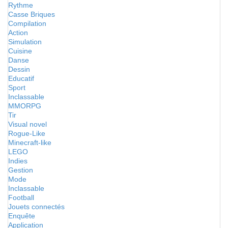
Rythme
Casse Briques
Compilation
Action
Simulation
Cuisine
Danse
Dessin
Educatif
Sport
Inclassable
MMORPG
Tir
Visual novel
Rogue-Like
Minecraft-like
LEGO
Indies
Gestion
Mode
Inclassable
Football
Jouets connectés
Enquête
Application