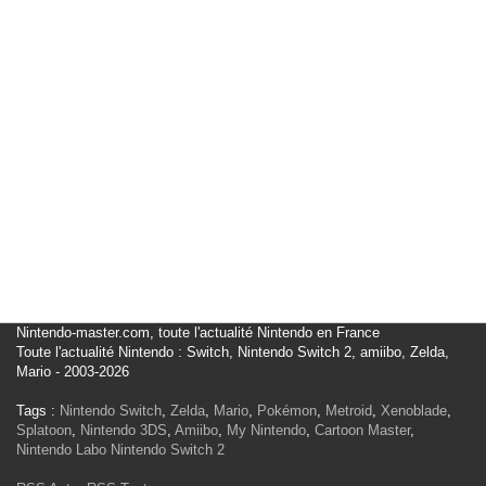
Nintendo-master.com, toute l'actualité Nintendo en France
Toute l'actualité Nintendo : Switch, Nintendo Switch 2, amiibo, Zelda,
Mario - 2003-2026
Tags :
Nintendo Switch
,
Zelda
,
Mario
,
Pokémon
,
Metroid
,
Xenoblade
,
Splatoon
,
Nintendo 3DS
,
Amiibo
,
My Nintendo
,
Cartoon Master
,
Nintendo Labo
Nintendo Switch 2