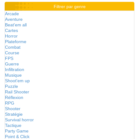
Filtrer par genre
Arcade
Aventure
Beat'em all
Cartes
Horror
Plateforme
Combat
Course
FPS
Guerre
Infiltration
Musique
Shoot'em up
Puzzle
Rail Shooter
Réflexion
RPG
Shooter
Stratégie
Survival horror
Tactique
Party Game
Point & Click