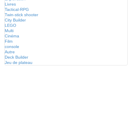
Livres
Tactical-RPG
Twin-stick shooter
City Builder
LEGO
Multi
Cinéma
Film
console
Autre
Deck Builder
Jeu de plateau