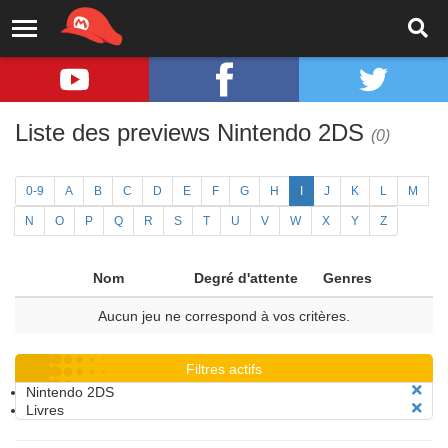
Liste des previews Nintendo 2DS
(0)
0-9
A
B
C
D
E
F
G
H
I
J
K
L
M
N
O
P
Q
R
S
T
U
V
W
X
Y
Z
Nom
Degré d'attente
Genres
Aucun jeu ne correspond à vos critères.
Filtres actifs
Nintendo 2DS
Livres