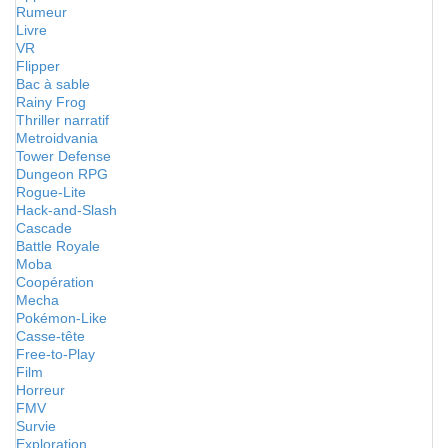
Rumeur
Livre
VR
Flipper
Bac à sable
Rainy Frog
Thriller narratif
Metroidvania
Tower Defense
Dungeon RPG
Rogue-Lite
Hack-and-Slash
Cascade
Battle Royale
Moba
Coopération
Mecha
Pokémon-Like
Casse-tête
Free-to-Play
Film
Horreur
FMV
Survie
Exploration