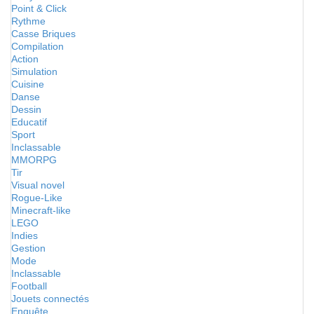
Point & Click
Rythme
Casse Briques
Compilation
Action
Simulation
Cuisine
Danse
Dessin
Educatif
Sport
Inclassable
MMORPG
Tir
Visual novel
Rogue-Like
Minecraft-like
LEGO
Indies
Gestion
Mode
Inclassable
Football
Jouets connectés
Enquête