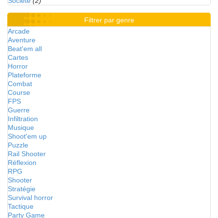
Société
(2)
Filtrer par genre
Arcade
Aventure
Beat'em all
Cartes
Horror
Plateforme
Combat
Course
FPS
Guerre
Infiltration
Musique
Shoot'em up
Puzzle
Rail Shooter
Réflexion
RPG
Shooter
Stratégie
Survival horror
Tactique
Party Game