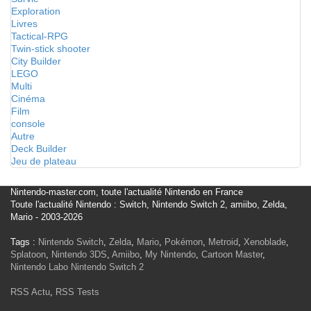
Exploration
Livres
Tactical-RPG
Twin-stick shooter
City Builder
LEGO
Multi
Cinéma
Film
console
Autre
Deck Builder
Jeu de plateau
Nintendo-master.com, toute l'actualité Nintendo en France
Toute l'actualité Nintendo : Switch, Nintendo Switch 2, amiibo, Zelda,
Mario - 2003-2026
Tags :
Nintendo Switch
,
Zelda
,
Mario
,
Pokémon
,
Metroid
,
Xenoblade
,
Splatoon
,
Nintendo 3DS
,
Amiibo
,
My Nintendo
,
Cartoon Master
,
Nintendo Labo
Nintendo Switch 2
RSS Actu
,
RSS Tests