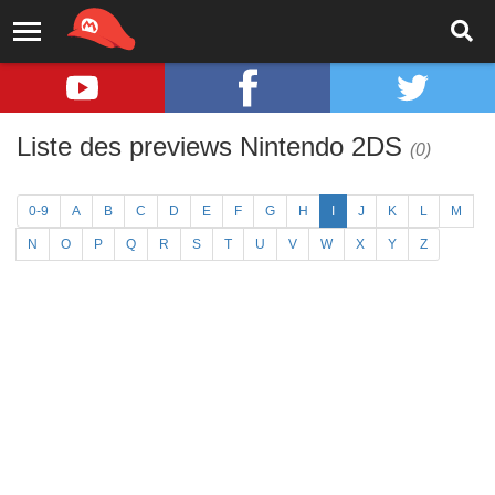
Liste des previews Nintendo 2DS
(0)
0-9
A
B
C
D
E
F
G
H
I
J
K
L
M
N
O
P
Q
R
S
T
U
V
W
X
Y
Z