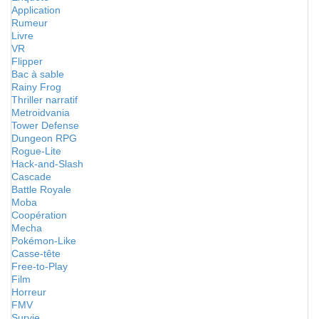
Application
Rumeur
Livre
VR
Flipper
Bac à sable
Rainy Frog
Thriller narratif
Metroidvania
Tower Defense
Dungeon RPG
Rogue-Lite
Hack-and-Slash
Cascade
Battle Royale
Moba
Coopération
Mecha
Pokémon-Like
Casse-tête
Free-to-Play
Film
Horreur
FMV
Survie