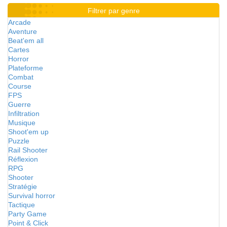
Filtrer par genre
Arcade
Aventure
Beat'em all
Cartes
Horror
Plateforme
Combat
Course
FPS
Guerre
Infiltration
Musique
Shoot'em up
Puzzle
Rail Shooter
Réflexion
RPG
Shooter
Stratégie
Survival horror
Tactique
Party Game
Point & Click