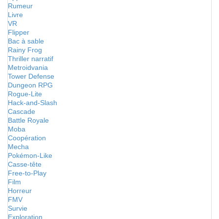
Rumeur
Livre
VR
Flipper
Bac à sable
Rainy Frog
Thriller narratif
Metroidvania
Tower Defense
Dungeon RPG
Rogue-Lite
Hack-and-Slash
Cascade
Battle Royale
Moba
Coopération
Mecha
Pokémon-Like
Casse-tête
Free-to-Play
Film
Horreur
FMV
Survie
Exploration