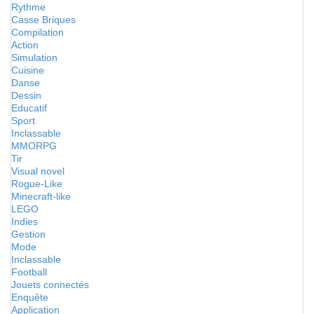
Rythme
Casse Briques
Compilation
Action
Simulation
Cuisine
Danse
Dessin
Educatif
Sport
Inclassable
MMORPG
Tir
Visual novel
Rogue-Like
Minecraft-like
LEGO
Indies
Gestion
Mode
Inclassable
Football
Jouets connectés
Enquête
Application