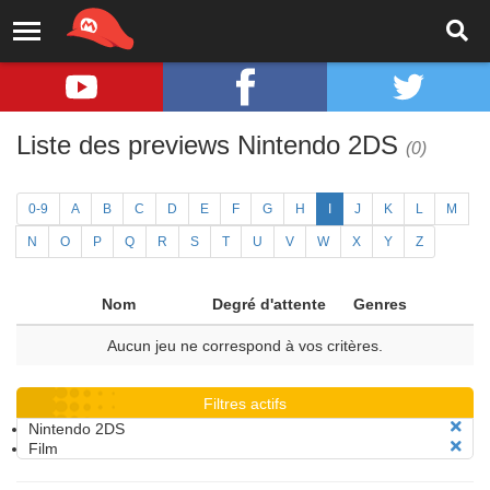
Liste des previews Nintendo 2DS
(0)
0-9
A
B
C
D
E
F
G
H
I
J
K
L
M
N
O
P
Q
R
S
T
U
V
W
X
Y
Z
Nom
Degré d'attente
Genres
Aucun jeu ne correspond à vos critères.
Filtres actifs
Nintendo 2DS
Film