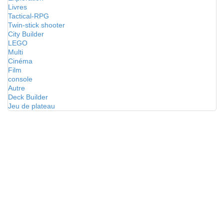
Livres
Tactical-RPG
Twin-stick shooter
City Builder
LEGO
Multi
Cinéma
Film
console
Autre
Deck Builder
Jeu de plateau