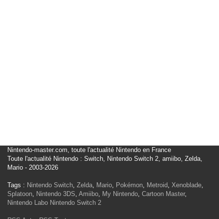
Nintendo-master.com, toute l'actualité Nintendo en France
Toute l'actualité Nintendo : Switch, Nintendo Switch 2, amiibo, Zelda,
Mario - 2003-2026
Tags :
Nintendo Switch
,
Zelda
,
Mario
,
Pokémon
,
Metroid
,
Xenoblade
,
Splatoon
,
Nintendo 3DS
,
Amiibo
,
My Nintendo
,
Cartoon Master
,
Nintendo Labo
Nintendo Switch 2