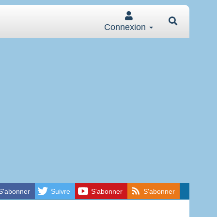
Connexion
S'abonner
Suivre
S'abonner
S'abonner