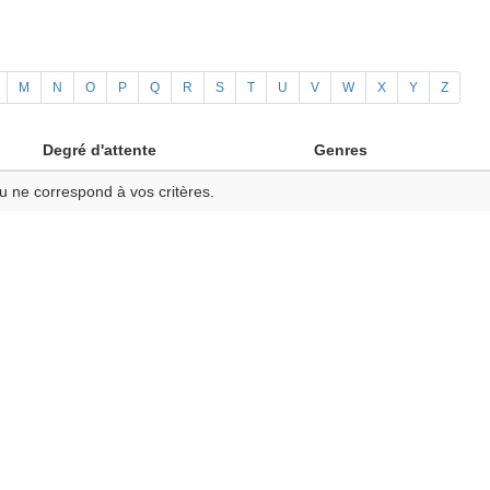
M
N
O
P
Q
R
S
T
U
V
W
X
Y
Z
Degré d'attente
Genres
u ne correspond à vos critères.