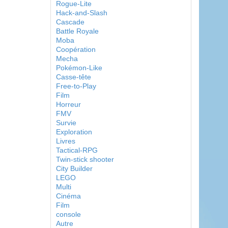
Rogue-Lite
Hack-and-Slash
Cascade
Battle Royale
Moba
Coopération
Mecha
Pokémon-Like
Casse-tête
Free-to-Play
Film
Horreur
FMV
Survie
Exploration
Livres
Tactical-RPG
Twin-stick shooter
City Builder
LEGO
Multi
Cinéma
Film
console
Autre