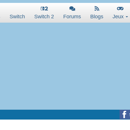
s
Switch
Switch 2
Forums
Blogs
Jeux