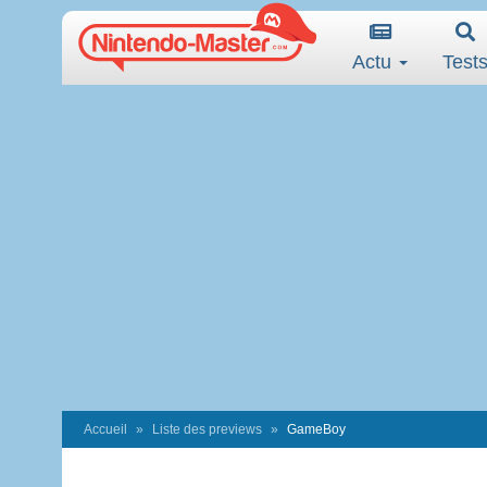
Actu
Test
Accueil
Liste des previews
GameBoy