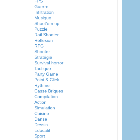
FPS
Guerre
Infiltration
Musique
Shoot'em up
Puzzle
Rail Shooter
Réflexion
RPG
Shooter
Stratégie
Survival horror
Tactique
Party Game
Point & Click
Rythme
Casse Briques
Compilation
Action
Simulation
Cuisine
Danse
Dessin
Educatif
Sport