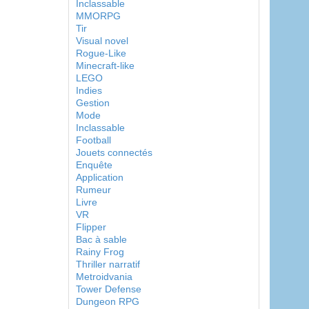
Inclassable
MMORPG
Tir
Visual novel
Rogue-Like
Minecraft-like
LEGO
Indies
Gestion
Mode
Inclassable
Football
Jouets connectés
Enquête
Application
Rumeur
Livre
VR
Flipper
Bac à sable
Rainy Frog
Thriller narratif
Metroidvania
Tower Defense
Dungeon RPG