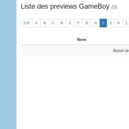
Liste des previews GameBoy
(0)
0-9
A
B
C
D
E
F
G
H
I
J
K
L
Nom
Aucun je