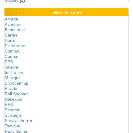
Société
(2)
Filtrer par genre
Arcade
Aventure
Beat'em all
Cartes
Horror
Plateforme
Combat
Course
FPS
Guerre
Infiltration
Musique
Shoot'em up
Puzzle
Rail Shooter
Réflexion
RPG
Shooter
Stratégie
Survival horror
Tactique
Party Game