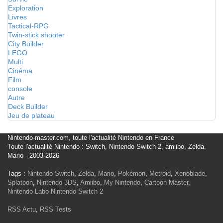
Exploration
Livres
Tactical-RPG
Twin-stick shooter
City Builder
LEGO
Multi
Cinéma
Film
console
Autre
Deck Builder
Jeu de plateau
Nintendo-master.com, toute l'actualité Nintendo en France
Toute l'actualité Nintendo : Switch, Nintendo Switch 2, amiibo, Zelda,
Mario - 2003-2026
Tags :
Nintendo Switch
,
Zelda
,
Mario
,
Pokémon
,
Metroid
,
Xenoblade
,
Splatoon
,
Nintendo 3DS
,
Amiibo
,
My Nintendo
,
Cartoon Master
,
Nintendo Labo
Nintendo Switch 2
RSS Actu
,
RSS Tests