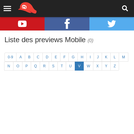
Liste des previews Mobile
(0)
0-9
A
B
C
D
E
F
G
H
I
J
K
L
M
N
O
P
Q
R
S
T
U
V
W
X
Y
Z