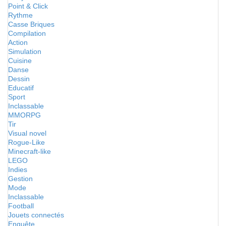
Point & Click
Rythme
Casse Briques
Compilation
Action
Simulation
Cuisine
Danse
Dessin
Educatif
Sport
Inclassable
MMORPG
Tir
Visual novel
Rogue-Like
Minecraft-like
LEGO
Indies
Gestion
Mode
Inclassable
Football
Jouets connectés
Enquête