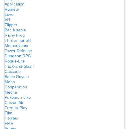
Application
Rumeur
Livre
VR
Flipper
Bac à sable
Rainy Frog
Thriller narratif
Metroidvania
Tower Defense
Dungeon RPG
Rogue-Lite
Hack-and-Slash
Cascade
Battle Royale
Moba
Coopération
Mecha
Pokémon-Like
Casse-tête
Free-to-Play
Film
Horreur
FMV
Survie