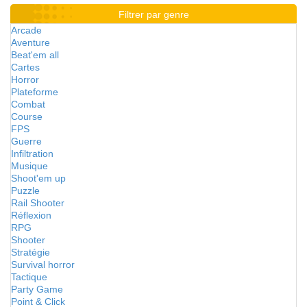
Filtrer par genre
Arcade
Aventure
Beat'em all
Cartes
Horror
Plateforme
Combat
Course
FPS
Guerre
Infiltration
Musique
Shoot'em up
Puzzle
Rail Shooter
Réflexion
RPG
Shooter
Stratégie
Survival horror
Tactique
Party Game
Point & Click