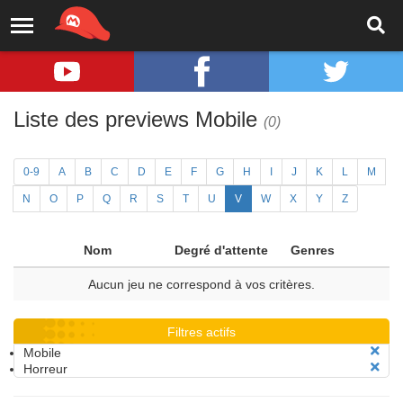
Liste des previews Mobile
(0)
0-9
A
B
C
D
E
F
G
H
I
J
K
L
M
N
O
P
Q
R
S
T
U
V
W
X
Y
Z
Nom
Degré d'attente
Genres
Aucun jeu ne correspond à vos critères.
Filtres actifs
Mobile
Horreur