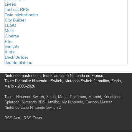
Livres
Tactical-RPG
Twin-stick shooter
City Builder
LEGO
Multi
Cinéma
Film
console
Autre
Deck Builder
Jeu de plateau
Nintendo-master.com, toute l'actualité Nintendo en France
Toute l'actualité Nintendo : Switch, Nintendo Switch 2, amiibo, Zelda,
Mario - 2003-2026
Tags :
Nintendo Switch
,
Zelda
,
Mario
,
Pokémon
,
Metroid
,
Xenoblade
,
Splatoon
,
Nintendo 3DS
,
Amiibo
,
My Nintendo
,
Cartoon Master
,
Nintendo Labo
Nintendo Switch 2
RSS Actu
,
RSS Tests