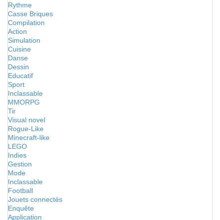
Rythme
Casse Briques
Compilation
Action
Simulation
Cuisine
Danse
Dessin
Educatif
Sport
Inclassable
MMORPG
Tir
Visual novel
Rogue-Like
Minecraft-like
LEGO
Indies
Gestion
Mode
Inclassable
Football
Jouets connectés
Enquête
Application