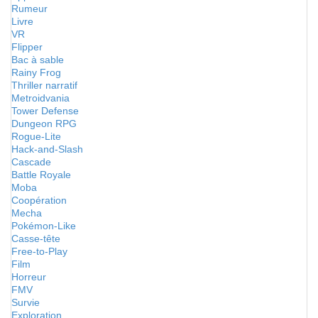
Rumeur
Livre
VR
Flipper
Bac à sable
Rainy Frog
Thriller narratif
Metroidvania
Tower Defense
Dungeon RPG
Rogue-Lite
Hack-and-Slash
Cascade
Battle Royale
Moba
Coopération
Mecha
Pokémon-Like
Casse-tête
Free-to-Play
Film
Horreur
FMV
Survie
Exploration