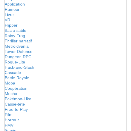
Application
Rumeur
Livre
VR
Flipper
Bac à sable
Rainy Frog
Thriller narratif
Metroidvania
Tower Defense
Dungeon RPG
Rogue-Lite
Hack-and-Slash
Cascade
Battle Royale
Moba
Coopération
Mecha
Pokémon-Like
Casse-tête
Free-to-Play
Film
Horreur
FMV
Survie