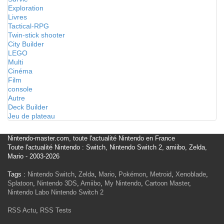
Exploration
Livres
Tactical-RPG
Twin-stick shooter
City Builder
LEGO
Multi
Cinéma
Film
console
Autre
Deck Builder
Jeu de plateau
Nintendo-master.com, toute l'actualité Nintendo en France
Toute l'actualité Nintendo : Switch, Nintendo Switch 2, amiibo, Zelda,
Mario - 2003-2026
Tags :
Nintendo Switch
,
Zelda
,
Mario
,
Pokémon
,
Metroid
,
Xenoblade
,
Splatoon
,
Nintendo 3DS
,
Amiibo
,
My Nintendo
,
Cartoon Master
,
Nintendo Labo
Nintendo Switch 2
RSS Actu
,
RSS Tests