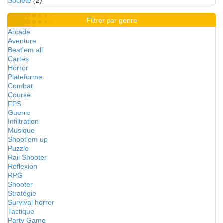
Société
(2)
Filtrer par genre
Arcade
Aventure
Beat'em all
Cartes
Horror
Plateforme
Combat
Course
FPS
Guerre
Infiltration
Musique
Shoot'em up
Puzzle
Rail Shooter
Réflexion
RPG
Shooter
Stratégie
Survival horror
Tactique
Party Game