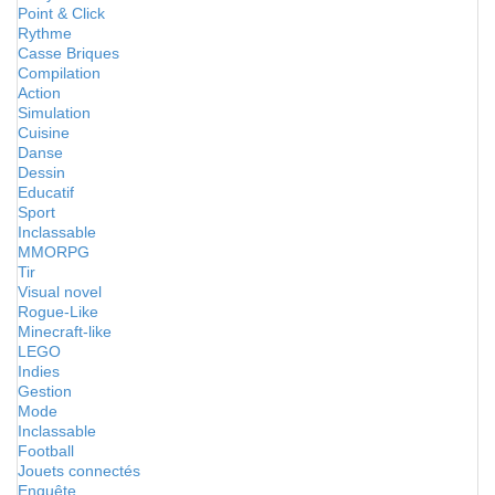
Point & Click
Rythme
Casse Briques
Compilation
Action
Simulation
Cuisine
Danse
Dessin
Educatif
Sport
Inclassable
MMORPG
Tir
Visual novel
Rogue-Like
Minecraft-like
LEGO
Indies
Gestion
Mode
Inclassable
Football
Jouets connectés
Enquête