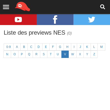
Liste des previews NES
(0)
0-9
A
B
C
D
E
F
G
H
I
J
K
L
M
N
O
P
Q
R
S
T
U
V
W
X
Y
Z