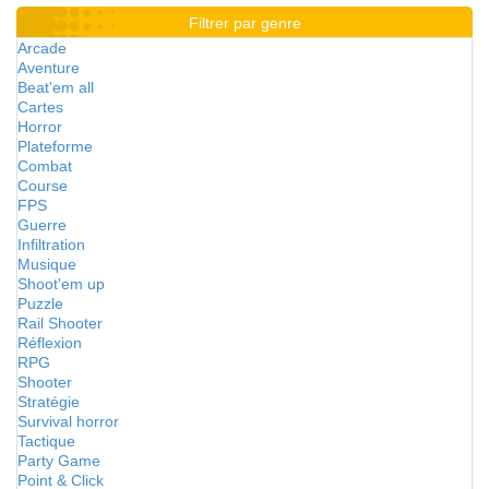
Filtrer par genre
Arcade
Aventure
Beat'em all
Cartes
Horror
Plateforme
Combat
Course
FPS
Guerre
Infiltration
Musique
Shoot'em up
Puzzle
Rail Shooter
Réflexion
RPG
Shooter
Stratégie
Survival horror
Tactique
Party Game
Point & Click