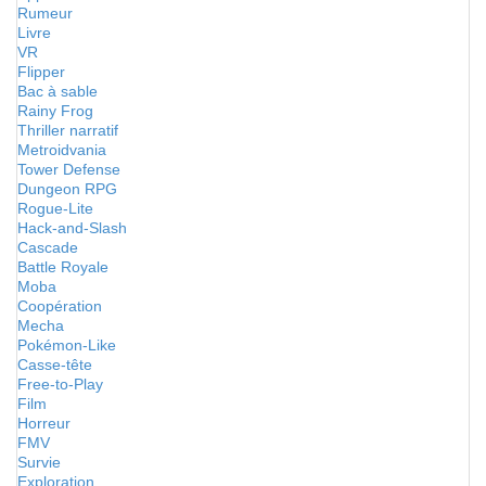
Rumeur
Livre
VR
Flipper
Bac à sable
Rainy Frog
Thriller narratif
Metroidvania
Tower Defense
Dungeon RPG
Rogue-Lite
Hack-and-Slash
Cascade
Battle Royale
Moba
Coopération
Mecha
Pokémon-Like
Casse-tête
Free-to-Play
Film
Horreur
FMV
Survie
Exploration