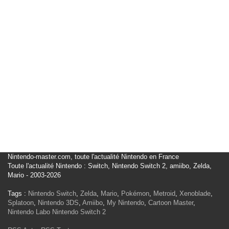
Nintendo-master.com, toute l'actualité Nintendo en France
Toute l'actualité Nintendo : Switch, Nintendo Switch 2, amiibo, Zelda,
Mario - 2003-2026
Tags :
Nintendo Switch
,
Zelda
,
Mario
,
Pokémon
,
Metroid
,
Xenoblade
,
Splatoon
,
Nintendo 3DS
,
Amiibo
,
My Nintendo
,
Cartoon Master
,
Nintendo Labo
Nintendo Switch 2