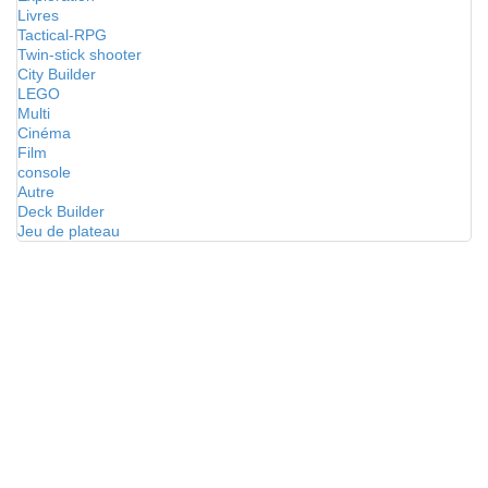
Livres
Tactical-RPG
Twin-stick shooter
City Builder
LEGO
Multi
Cinéma
Film
console
Autre
Deck Builder
Jeu de plateau