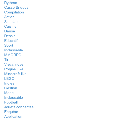
Rythme
Casse Briques
Compilation
Action
Simulation
Cuisine
Danse
Dessin
Educatif
Sport
Inclassable
MMORPG
Tir
Visual novel
Rogue-Like
Minecraft-like
LEGO
Indies
Gestion
Mode
Inclassable
Football
Jouets connectés
Enquête
Application