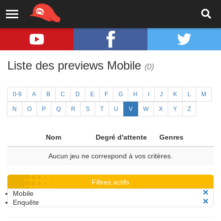
Liste des previews Mobile
(0)
0-9
A
B
C
D
E
F
G
H
I
J
K
L
M
N
O
P
Q
R
S
T
U
V
W
X
Y
Z
Nom
Degré d'attente
Genres
Aucun jeu ne correspond à vos critères.
Filtres actifs
Mobile
Enquête